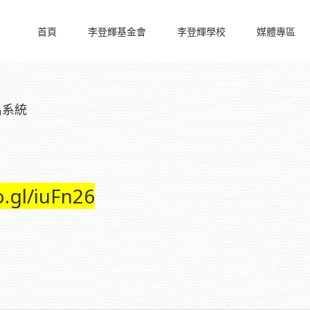
首頁
李登輝基金會
李登輝學校
媒體專區
名系統
o.gl/iuFn26