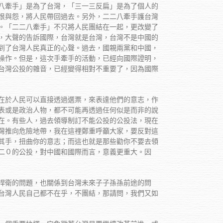
八牽手」是為了台灣，「三一三反扁」是為了個人的
恨與怨，將人民帶回過去。另外，二二八牽手護台灣
。「二二八牽手」不只將人民團結在一起，更改變了
，大聲的告訴國際，台灣就是台灣，台灣不是中國的
到了台灣人民真正的心聲。過去，國親兩黨和中國，
操作。但是，這次手牽手的活動，已經向國際證明，
台灣公投的雜音，已經變得相對不重要了，因為國際
在於人民可以直接透過選票，來表達他們的意志，作
表或是政治人物，都不可能再透過任何似是而非的說
在。有些人，過去領導制訂不能公投的公投法，現在
灣推向危險地帶，我在這裡鄭重呼籲大家，要反對這
其手，扭曲你的意志；而這也就是那些勸你不要去領
二０的公投，對中國和國際而言，意義更重大。因
捍衛的問題，也關係到台灣未來子子孫孫前途的問
台灣人民自己都不在乎，不團結，那請問，我們又如