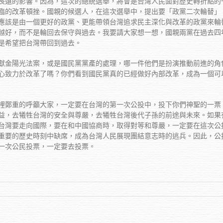
長遠的影響。因為，這次的總統選舉，將會是台灣人民面對歷史轉折點的
臨的改革頓挫。國親的候選人，在這次選舉中，提出要「政黨二次輪替」
應該是由一個更好的政黨、更能帶領台灣追求民主深化與改革的政黨來輪
越好，而不是輪回去保守與過去。我要請大家想一想，國親兩黨在過去四
是希望把台灣帶回到過去。
獻金陽光法案，或是國民黨黨產的處理，哪一件他們是扮演推動前進的角
心致力於改革了嗎？你們看到國民黨真的已經做好內部改革，成為一個可
裡鄭重的呼籲大家，一定要在台灣的第一次公投中，投下你們神聖的一票
益，去犧牲台灣的安全與尊嚴，去犧牲台灣後代子孫的前途與未來。如果
台灣要走向國際，要在和中國協商時，取得對等和尊嚴，一定要在這次公
重要的歷史時刻中缺席，成為台灣人民展現團結意志時的逃兵。因此，公
一次公民投票，一定要去投票。