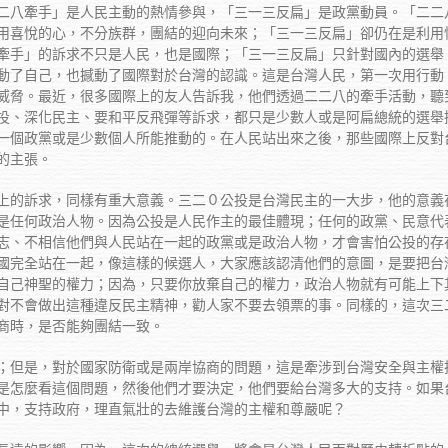
二八牽手」是人民主動的熱情參與，「三一三反扁」是政黨動員。「二二
用喜悅的心，不分族群，團結的迎向未來；「三一三反扁」卻仍在是利用
牽手」的訴求不只是人民，也是國際；「三一三反扁」只針對國內的選舉
動了自己，也撼動了國際對於台灣的認識。這是台灣人民，第一次用行動
威脅。最近，很多國際上的友人告訴我，他們透過二二八的牽手活動，聽
投、深化民主、要和平反飛彈等訴求，都只是少數人或是阿扁總統的選舉
一個政黨或是少數個人所能推動的。在人民站出來之後，那些國際上反對
的主張。
上的訴求，同樣有重大意義。三二０公投是台灣民主的一大步，他的意義
是任何政治人物。因為公投是人民作主的最佳體現；任何的政黨、民意代
志、不相信他們與人民站在一起的政黨或是政治人物，才會害怕公投的存
國完全站在一起，像這樣的候選人，大家應該認清他們的意圖，是要把台
自己神聖的權力；因為，只要你放棄自己的權力，政治人物就有可能上下
對不會做出這種違反民主精神，勸人家不要去領票的事。同樣的，這次三
商時，是否能夠團結一致。
；但是，對於國家防衛或是兩岸協商的問題，這是牽涉到台灣安全與主權
是怎麼看這個問題，然後他們才要決定，他們要給台灣多大的支持。如果
中，支持政府，理直氣壯的去維護台灣的主權和尊嚴呢？