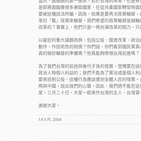
當然，選總統的那一張票，對於台灣的未來，也是有
是即將面臨像很多東歐國家，在從共產國家轉型時面
要被這種說法所騙。因為，如果是要再次政黨輪替，
革的「舊」政黨來輪替。我們希望的政黨輪替是越輪
改革的？事實上，他們只是一再扮演改革的阻力，只
以最近的重大議題為例，包括公投、國會改革、政治
動作，作技術性的阻撓？你們說，你們看到國民黨真
真的做好輪替的準備嗎？他真能夠帶領台灣前進嗎？
為了我們台灣的前途與後代子孫的發展，登輝要在這
政治人物個人利益的；我們不能為了黨派或是個人利
要來抵制公投，這種行為應該遭到全體人民的唾棄。
際與中國，說出我們的心聲。因此，我們絕不能在這
家，三月二十日，大家一起來作台灣的主人，台灣第
謝謝大家。
14 3 月, 2004