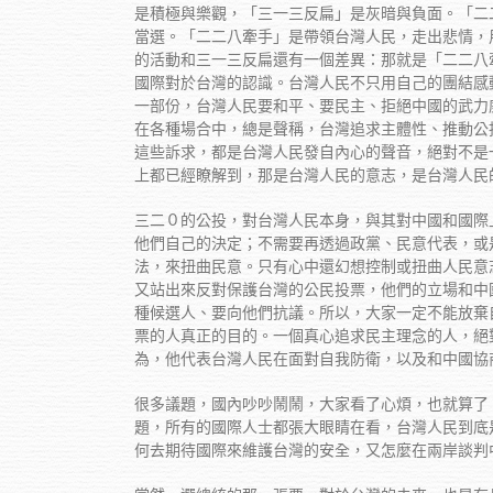
是積極與樂觀，「三一三反扁」是灰暗與負面。「二
當選。「二二八牽手」是帶領台灣人民，走出悲情，
的活動和三一三反扁還有一個差異：那就是「二二八
國際對於台灣的認識。台灣人民不只用自己的團結感
一部份，台灣人民要和平、要民主、拒絕中國的武力
在各種場合中，總是聲稱，台灣追求主體性、推動公
這些訴求，都是台灣人民發自內心的聲音，絕對不是
上都已經瞭解到，那是台灣人民的意志，是台灣人民
三二０的公投，對台灣人民本身，與其對中國和國際
他們自己的決定；不需要再透過政黨、民意代表，或
法，來扭曲民意。只有心中還幻想控制或扭曲人民意
又站出來反對保護台灣的公民投票，他們的立場和中
種候選人、要向他們抗議。所以，大家一定不能放棄
票的人真正的目的。一個真心追求民主理念的人，絕
為，他代表台灣人民在面對自我防衛，以及和中國協
很多議題，國內吵吵鬧鬧，大家看了心煩，也就算了
題，所有的國際人士都張大眼睛在看，台灣人民到底
何去期待國際來維護台灣的安全，又怎麼在兩岸談判