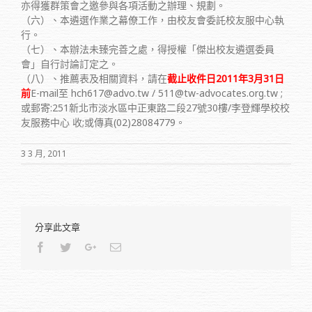
亦得獲群策會之邀參與各項活動之辦理、規劃。
（六）、本遴選作業之幕僚工作，由校友會委託校友服中心執
行。
（七）、本辦法未臻完善之處，得授權「傑出校友遴選委員
會」自行討論訂定之。
（八）、推薦表及相關資料，請在
截止收件日2011年3月31日
前
E-mail至 hch617@advo.tw / 511@tw-advocates.org.tw ;
或郵寄:251新北市淡水區中正東路二段27號30樓/李登輝學校校
友服務中心 收;或傳真(02)28084779。
3 3 月, 2011
分享此文章
Facebook
Twitter
Google+
Email