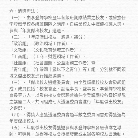
六、遴選辦法：
（一）、由李登輝學校歷年各級班期隊結業之校友，或曾擔任
李登輝學校各級班期隊之講座，自結業校友中擇優推薦人選，
參與「年度傑出校友」遴選。
（二）、「年度傑出校友」遴選，將分：
「政治組」（政治領域工作者）、
「文教組」（文化教育領域工作者）、
「工商組」（工商、財經領域工作者）、
「社團組」（社會團體、公益服務工作者）暨
「青年組」（年齡四十歲以下之青年）等五組，分別就不同領
域之傑出校友進行推薦遴選。
（三）、「傑出校友遴選委員會」由李登輝學校校友會發起組
成，成員包括：校友會正、副理事長、監事長、李登輝學校教
育長等五人，以及由校友會選聘曾擔任李登輝學校各級班期隊
之講座二人，共同組成七人遴選委員會進行「年度傑出校友」
之遴選。
（四）、得獎人應獲遴選委員會過半數之委員同意始得獲選為
年度傑出校友。
（五）、年度傑出校友得獲邀參與李登輝學校各級班隊之導
師、輔導員，並得獲校友會授權發起或主辦各項校友會活動。