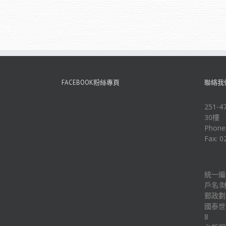
FACEBOOK粉絲專頁
聯絡我
251
30樓
Phone
Fax: 0
統一編號
戶名:
郵政劃撥
國泰世華
8