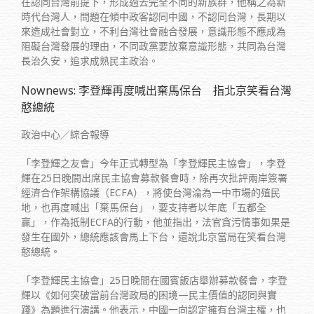
在認同台灣前提下，形成過去完全不同的新族群，他稱之為新
時代台灣人，問題在傾中政客認同中國，不認同台灣，長期以
來造成社會對立，不利台灣社會融合發展，意識形態不應成為
阻礙台灣發展的理由，不同政黨要放棄意識形態，共同為台灣
長治久安，追求成熟民主政治。
Nownews: 李登輝再度喊出棄馬保台 指北京笑看台灣
憨總統
政治中心／綜合報導
「李登輝之友會」今年正式轉型為「李登輝民主協會」，李登
輝在25日晚間出席民主協會募款餐會時，除再次批評兩岸簽署
經濟合作架構協議（ECFA），將使台灣淪為一中市場的殖民
地，也再度喊出「棄馬保台」，要支持者以年底「五都全
贏」，作為抵制ECFA的行動，他並指出，法官貪污情事如果是
發生在國外，總統應該會馬上下台，還說北京當局在笑看台灣
憨總統。
「李登輝民主協會」25日晚間在國賓飯店舉辦募款餐會，李登
輝以《如何突破當前台灣政局的困境—民主價值的認同與實
踐》為題進行演講。他表示，中國一向認定擁有台灣主權，也