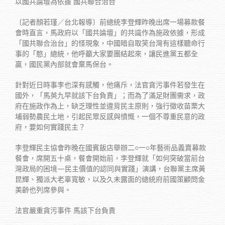
以國共論壇為依據 國共聯合治台
〔記者顏若瑾／台北報導〕前總統李登輝昨晚出席一場募款餐
會時直言，馬政府以「國共論壇」的共識作為施政依據，形成
「國共聯合治台」的怪現象，中國暗自取笑台灣有這樣聽命行
事的「憨」總統，他呼籲大家要團結起來，讓民進黨五都全
贏，國民黨內部就會棄馬保台。
針對近日時事李也深有感觸，他痛斥，法官貪污事件若發生在
國外，「馬英九早就該下台負責」；而為了滿足財團需求，政
府在施政作為上，缺乏理性並違背民主原則，強行徵收苗栗大
埔弱勢農民土地，引起民眾反感與憤慨，一個不尊重民意的政
府，要如何實踐民主？
李登輝民主協會昨晚在國賓飯店舉辦二○一○年藝術品義賣募款
餐會，席開五十桌，餐會開始前，李登輝就「如何突破當前台
灣政局的困境—民主價值的認同與實踐」演講，台聯黨主席黃
昆輝、獨派大老辜寬敏，以及久未露面的總統府前國策顧問金
美齡也列席參與。
法官嚴重貪污事件 馬該下台負責