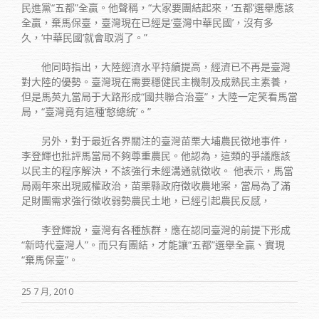
民進黨“五都”全贏。他聲稱，“大家要團結起來，‘五都’選舉應該
全贏，棄馬保臺，臺灣現在已經是‘臺灣中華民國’，沒有多
久，‘中華民國’就會取消了。”
他同時指出，大陸經濟水平持續提高，經濟已不再是臺灣
對大陸的優勢。臺灣現在需要穩健民主機制及成熟民主素養，
但是馬英九當局于大路形成“國共聯合治臺”，大陸一定笑看馬當
局，“臺灣竟有這種‘憨總統’。”
另外，對于最近各界關注的臺灣苗栗大埔農民徵地事件，
李登輝也批評馬當局不夠尊重農民。他認為，這類的爭議應該
以民主的程序解決，不該強行未經溝通就徵收。 他表示，馬當
局兩年來出現威權政治，苗栗縣政府徵收農地案，當局為了滿
足財團需求強行徵收弱勢農民土地，已經引起農民反感，
李登輝說，臺灣有各種族群，應在認同臺灣的前提下形成
“新時代臺灣人”。而只有團結，才能讓“五都”選舉全贏、實現
“棄馬保臺”。
25 7 月, 2010