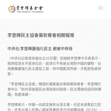
李登輝民主協會募款餐會相關報導
中央社:李登輝籲強化民主 避被中併吞
（中央社記者曾依璇台北25日電）前總統李登輝今天表表示，
兩岸經濟水平逐漸拉近，經濟已不再是台灣對中國的優勢，台
灣應繼續強化民主建設工程，與中國劃清界線，才能避免被併
吞。
「李登輝民主協會」晚間於國賓飯店舉辦募款餐會，李登輝於
會中以「如何突破當前台灣政局的困境—民主價值的認同與實
踐」為題演講。
李登輝表示，中國一向認定擁有台灣主權，也從未放棄武力犯
台，許多台灣人民擔心兩岸簽署經濟合作架構協議（ECFA），