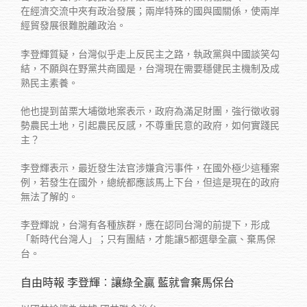
在經濟交流中夾有政治發展；兩岸特殊的國與國關係，使兩岸
經貿發展很難脫離政治。
李登輝質疑，台灣似乎走上反民主之路，執政黨與中國談笑勾
結，不願與在野黨共商國是，台灣現在需要穩健民主機制及成
熟民主素養。
他也提到苗栗大埔徵地案表示，政府為滿足財團，強行徵收弱
勢農民土地，引起農民反感，不尊重民意的政府，如何實踐民
主？
李登輝表示，最近發生法官涉嫌貪污事件，在國外極少這種案
例，若發生在國外，總統都應該馬上下台，但這是現在的政府
無法了解的。
李登輝說，台灣有各種族群，應在認同台灣的前提下，形成
「新時代台灣人」；只有團結，才能讓5都選舉全贏、棄馬保
台。
自由時報 李登輝︰讓綠全贏 藍就會棄馬保台