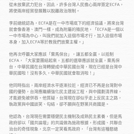
從未放棄武力犯台，因此，許多台灣人民擔心兩岸簽定ECFA，
將使兩岸經貿發展難以脫離政治限制。
李前總統認為，ECFA是在一中市場底下的經濟協議，將來台灣
就會像香港、澳門一樣，成為附屬的殖民地，「ECFA是一個以
一中市場為中心，叫我們就加入這個市場才行，加入這個市場
本身，加入ECFA等於教我們放棄主權。」
他再次呼籲大家應該「棄馬保台」，讓五都全贏，以抵制
ECFA，「大家要團結起來，五都的選舉應該就全贏，棄馬保
台，中華民國在台灣轉變成中華民國台灣，現在已經是台灣中
華民國啦！沒有多久，中華民國就會取消啦！」
他同時指出，兩岸經濟水平逐漸拉近，經濟已不再是台灣對中
國的優勢，台灣應繼續強化民主建設工程，與中國劃清界線，
才能避免被併吞。他質疑，台灣現在卻似乎走上反民主之路，
執政黨與中國談笑、勾結，卻不願與在野黨共商國是。
他認為，台灣現在需要穩健民主機制及成熟民主素養，但是馬
政府卻以「國共論壇」的共識做為施政根據，形成國、共聯合
治台的奇怪現象，北京一定笑看馬政府，「台灣有這種憨總