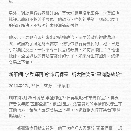
統！」
另外，對於最近各界關注的苗栗大埔農民徵地事件，李登輝也
批評馬政府不夠尊重農民，他認為，這類的爭議，應該以民主
的程序解決，不該強行未經溝通就徵收。
他表示，馬政府兩年來出現威權政治，苗栗縣政府徵收農地
案，政府為了滿足財團需求，強行徵收弱勢農民的土地，已經
引起農民反感，一個不尊重民意的政府，如何實踐民主？他也
批評，全世界很少有法官貪汙的例子，如果發生在國外，總統
會馬上下台。
新華網: 李登輝再喊”棄馬保臺” 稱大陸笑看”臺灣憨總統”
2010年07月26日 來源： 環球網
環球網7月26日消息 李登輝在25日再度喊出“棄馬保臺”，要支
持者以年底“五都全贏”。他並指出，法官貪污的事情如果發生在
其他地方，領導人應該會馬上下臺，他還聲稱大陸在笑看“臺灣
憨總統”。
據臺灣今日新聞報道，他再次呼吁大家應該“棄馬保臺”，讓