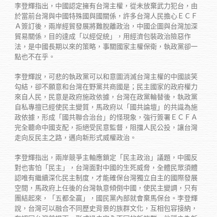
李登輝指出，中國認定擁有台灣主權，從未放棄武力犯台，由
於當前台灣與中國特殊國與國關係，許多台灣人民擔心ＥＣＦ
Ａ簽訂後，兩岸經貿發展將難脫離政治，中國企圖與台灣加深
貿易關係，目的達成「以經促統」，用經濟包裝政治險惡作
法，是中國長期以來的策略，事關國家主權保衛，執政黨卻一
點也不在乎。
李登輝說，可悲的執政黨可以和意圖消滅台灣主權的中國談笑
勾結，卻不願意和台灣在野黨共商國是；民主國家的政府權力
來自人民，民意是政府施政依據，台灣在政黨輪替後，執政黨
自私專擅已經使民主變質，馬政府以「國共論壇」的共識為施
政依據，形成「國共聯合治台」的怪現象，強行簽署ＥＣＦＡ
完全聽命中國支配，拒絕受民意監督，阻擋人民公投，讓台灣
走向反民主之路，邁向新形式威權政治。
李登輝指出，兩岸競爭主軸應鎖定「民主政治」議題，中國反
對也害怕「民主」，台灣面對中國的生死威脅，全體民眾須體
認唯有繼續深化民主制度，才能確保台灣獨立自主的國際發展
空間，馬政府上任後的台灣執意傾倒中國，使民主變調，只有
團結起來，「五都全贏」，國民黨內部就會棄馬保台。李登輝
說，台灣可以融合不同歷史背景的族群文化，互相包容接納，