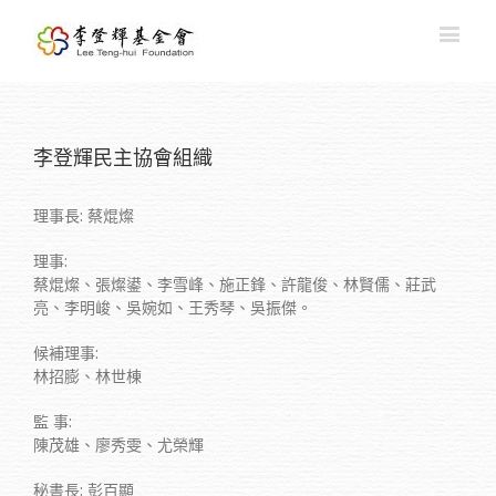
李登輝民主協會組織
理事長: 蔡焜燦
理事:
蔡焜燦、張燦鍙、李雪峰、施正鋒、許龍俊、林賢儒、莊武
亮、李明峻、吳婉如、王秀琴、吳振傑。
候補理事:
林招膨、林世棟
監 事:
陳茂雄、廖秀雯、尤榮輝
秘書長: 彭百顯