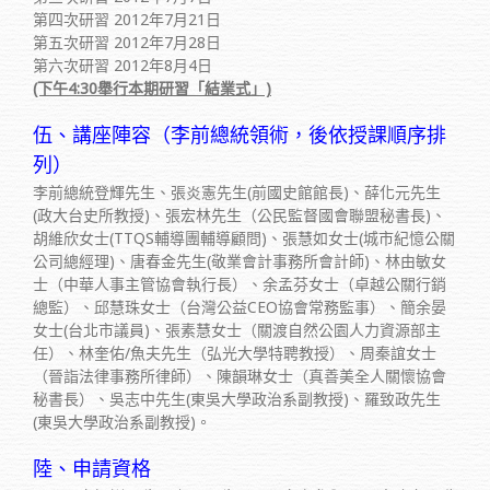
第四次研習 2012年7月21日
第五次研習 2012年7月28日
第六次研習 2012年8月4日
(下午4:30舉行本期研習「結業式」)
伍、講座陣容（李前總統領術，後依授課順序排
列）
李前總統登輝先生、張炎憲先生(前國史館館長)、薛化元先生
(政大台史所教授)、張宏林先生（公民監督國會聯盟秘書長)、
胡維欣女士(TTQS輔導團輔導顧問)、張慧如女士(城市紀憶公關
公司總經理)、唐春金先生(敬業會計事務所會計師)、林由敏女
士（中華人事主管協會執行長）、余孟芬女士（卓越公關行銷
總監）、邱慧珠女士（台灣公益CEO協會常務監事）、簡余晏
女士(台北市議員)、張素慧女士（關渡自然公園人力資源部主
任）、林奎佑/魚夫先生（弘光大學特聘教授）、周秦誼女士
（晉詣法律事務所律師）、陳韻琳女士（真善美全人關懷協會
秘書長）、吳志中先生(東吳大學政治系副教授)、羅致政先生
(東吳大學政治系副教授)。
陸、申請資格