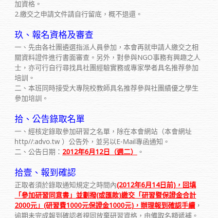
加資格。
2.繳交之申請文件請自行留底，概不退還。
玖、報名資格及審查
一、先由各社團遴選指派人員參加，本會再就申請人繳交之相
關資料證件進行書面審查。另外，對參與NGO事務有興趣之人
士，亦可行自行尋找具社團經驗實務或專家學者具名推荐參加
培訓。
二、本班同時接受大專院校教師具名推荐參與社團績優之學生
參加培訓。
拾、公告錄取名單
一、經核定錄取參加研習之名單，除在本會網站（本會網址
http//:advo.tw ）公告外，並另以E-Mail專函通知。
二、公告日期：
2012年6月12日（週二）
。
拾壹、報到確認
正取者須於錄取通知規定之時間內
(2012年6月14日前)，回填
「參加研習同意書」並劃撥(或匯款)繳交「研習暨保證金合計
2000元」(研習費1000元保證金1000元)，辦理報到確認手續
，
逾期未完成報到確認者視同放棄研習資格，由備取名額遞補。