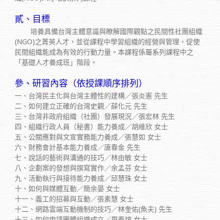
貳、目標
培養具備台灣主體意識與瞭解國際觀點之民間性社團組織
(NGO)之菁英人才，並從課程中學習組織的經營與管理，促使
民間組織能成為有效的行動力量。本課程係屬系列課程中之
「基礎人才養成班」階段。
參、研習內容（依授課順序排列）
一、台灣民主化與台灣主體性的建構／張炎憲 先生
二、如何建立正確的台灣史觀／薛化元 先生
三、台灣非政府組織（社團）發展現況／張宏林 先生
四、組織行政人員（秘書）能力養成／胡維欣 女士
五、公關應對與文宣實務能力養成／張慧如 女士
六、財務會計基本能力養成／唐春金 先生
七、說話的藝術與溝通的技巧／林由敏 女士
八、企劃案的發想與撰寫實作／余孟芬 女士
九、活動執行與接待能力養成／邱慧珠 女士
十、如何與媒體互動／簡余晏 女士
十一、義工的招募與互動／張素慧 女士
十二、網路雲端互動機制的技巧／林奎佑(魚夫) 先生
十三、如何申請團體組織成立／周秦誼 女士