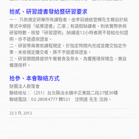
拾貳、研習證書發給暨研習要求
一、 凡依規定研畢所有課程者，由李前總統登輝先生親自於結
業式中頒授「結業證書」乙張；有請假缺課者，則依實際參與
研習時數，核發「研習證明」;缺課達12小時者將不發給任何證
明，亦不退還保證金。
二、研習學員需依課程規定，於指定時間內完成並繳交指定作
業，未依規定繳交者，將不予退還保證金。
三、研習期間將提供午餐餐食及茶水，為響應環保理念，需自
備環保杯。
拾參、本會聯絡方式
財團法人群策會
聯絡地址：（251）台北縣淡水鎮中正東路二段27號30樓
聯絡電話：02-28084777 轉521 沈明達 先生 洽詢。
23 3 月, 2012