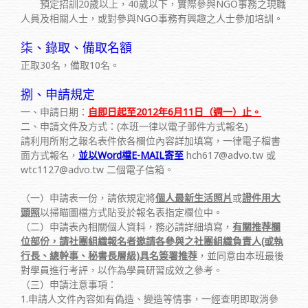
預定招訓20歲以上，40歲以下，實際參與NGO事務之現職
人員及相關人士，或對參與NGO事務有興趣之人士參加培訓。
柒、錄取、備取名額
正取30名，備取10名。
捌、申請規定
一、申請日期：
自即日起至2012年6月11日（週一）止。
二、申請文件及方式：(本班一律以電子郵件方式報名)
請利用所附之報名表件依各欄位內容詳加填寫，一律電子檔書
面方式報名，
並以Word檔E-MAIL寄至
hch617@advo.tw 或
wtc1127@advo.tw 二個電子信箱。
（一）申請表一份，請依規定將
個人最新生活照片
或
證件用大
頭照
以掃瞄圖檔方式貼妥於報名表指定欄位中。
（二）申請表內相關個人資料，務必請詳細填寫，
有關推荐欄
位部份，請社團組織報名者邀請各參與之社團組織負責人(或執
行長、總幹事、秘書長層級)具名簽署推荐
，並同意由本班最後
對學員進行考評，以作為學員研習成效之參考。
（三）申請注意事項：
1.申請人文件內容如有偽造、變造等情事，一經查明即取消參