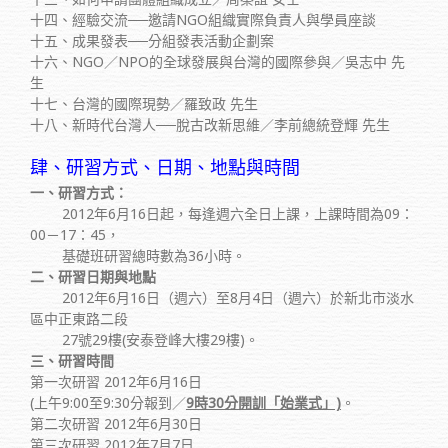
十四、經驗交流──邀請NGO組織實際負責人與學員座談
十五、成果發表──分組發表活動企劃案
十六、NGO／NPO的全球發展與台灣的國際參與／吳志中 先
生
十七、台灣的國際現勢／羅致政 先生
十八、新時代台灣人──脫古改新思維／李前總統登輝 先生
肆、研習方式、日期、地點與時間
一、研習方式：
2012年6月16日起，每逢週六全日上課，上課時間為09：
00－17：45，
基礎班研習總時數為36小時。
二、研習日期與地點
2012年6月16日（週六）至8月4日（週六）於新北市淡水
區中正東路二段
27號29樓(安泰登峰大樓29樓)。
三、研習時間
第一次研習 2012年6月16日
(上午9:00至9:30分報到／
9時30分開訓「始業式」)
。
第二次研習 2012年6月30日
第三次研習 2012年7月7日