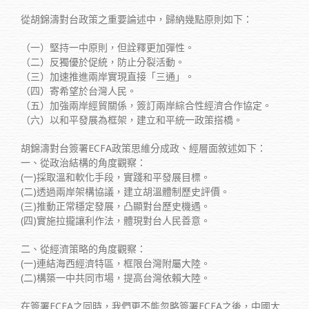
從胡錦濤對台政策之重要論述中，歸納幾點原則如下：
（一）堅持一中原則，但詮釋更加彈性。
（二）反獨優於促統，防止分裂活動。
（三）加速推進兩岸實現直接「三通」。
（四）寄希望於台灣人民。
（五）加強兩岸經貿關係，簽訂兩岸綜合性經濟合作協定。
（六）以和平發展為框架，建立和平統一政策搭橋。
胡錦濤對台簽署ECFA政策思維分成政、經層面敘述如下：
一、從政治結構的角度觀察：
(一)採取溫和軟化手段，實踐和平發展目標。
(二)透過兩岸架構協議，建立胡溫體制歷史評價。
(三)推動正常穩定發展，凸顯對台歷史機遇。
(四)實施拉攏讓利作法，體現對台人民善意。
二、從經濟策略的角度觀察：
(一)連結海西經濟特區，框限台灣附屬大陸。
(二)構築一中共同市場，提高台灣依賴大陸。
在簽署ECFA之同時，我們更不能忽略簽署ECFA之後，中國大