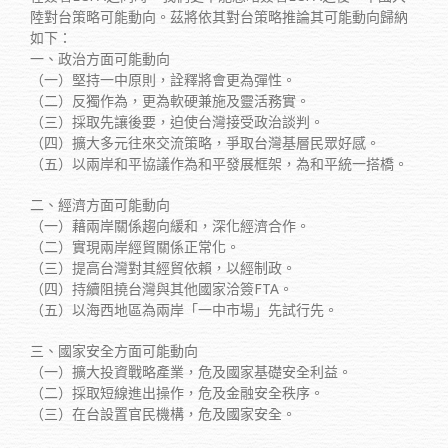
陸對台策略可能動向。茲將依其對台策略推論其可能動向歸納
如下：
一、政治方面可能動向
（一）堅持一中原則，詮釋將會更為彈性。
（二）反獨作為，更為軟硬兼施及靈活務實。
（三）採取先讓後要，迫使台灣接受政治談判。
（四）擴大多元往來交流策略，爭取台灣基層民眾好感。
（五）以兩岸和平協議作為和平發展框架，為和平統一搭橋。
二、經濟方面可能動向
（一）藉兩岸關係趨向緩和，深化經濟合作。
（二）實現兩岸經貿關係正常化。
（三）提高台灣對其經貿依賴，以經制政。
（四）持續阻撓台灣與其他國家洽簽FTA。
（五）以海西地區為兩岸「一中市場」先試行先。
三、國家安全方面可能動向
（一）擴大投資戰略產業，危及國家基礎安全利益。
（二）採取短線進出操作，危及金融安全秩序。
（三）在台設置官民機構，危及國家安全。