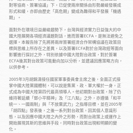
對等協商、簽署協議」下，已促使兩岸關係由形勢嚴峻發展成
形式和緩，亦即由歷史「高危期」變成為難得和平發展「機遇
期」。
面對外在環境日益嚴峻趨勢下，台灣與經濟實力日益強大的中
國大陸展開各項經濟議題對話，進而簽署ECFA，是無法避免之
選擇。本報告除了先將將兩岸簽署經濟合作架構協議在政策目
標與思維上所存在之差異，以及簽署ECFA對於台灣政經等面向
影響進行探討之外，特別依據中國大陸對台政策，對於簽署
ECFA後其對台政策可能動向加以分析，並建議因應策略方向，
以供參考。
2005年3月胡錦濤接任國家軍事委員會主席之後，全面正式接
掌中國大陸黨國體制，可以說是集黨、政、軍大權於一身，正
式成為中國大陸第四代最高領導人。他初期對台政策，除了仍
維持著延續「鄧小平精神」及「江八點」之外，亦遵循「和平
統一、一國兩制」與「不放棄武力」之指導目標，並在2005年
「胡四點」發表後，之後一系列對台政策，因其個人意識形
態，以及因應中國大陸之內外之形勢，而對台政策上或運作上
開始展現其新的思維與手段，同時對台政策出現較明顯的變
化。