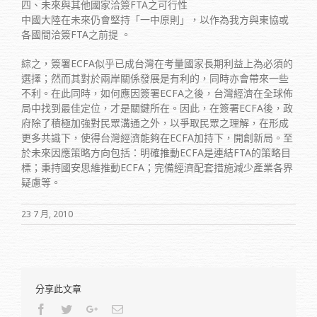
四、未來與其他國家洽簽FTA之可行性
中國大陸在未來仍會堅持「一中原則」，以作為我方與東協或
各國間洽簽FTA之前提 。
綜之，簽署ECFA似乎已成台灣在考量國家長期利益上為必須的
選擇；然而其對於兩岸關係發展是有利的，同時亦會帶來一些
不利。在此同時，如何應因簽署ECFA之後，台灣經濟在全球佈
局中找到最佳定位，才是關鍵所在。因此，在簽署ECFA後，政
府除了積極加強對民眾溝通之外，以爭取民眾之理解，在形成
更多共識下，使得台灣經濟能夠在ECFA加持下，開創新局。至
於未來因應策略方向包括：明確推動ECFA是連結FTA的策略目
標；秉持國安思維推動ECFA；完備經濟配套措施減少產業各界
疑慮等。
23 7 月, 2010
分享此文章
Facebook
Twitter
Google+
Email