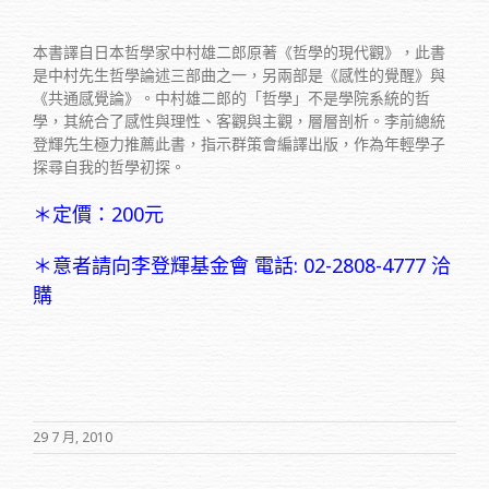
本書譯自日本哲學家中村雄二郎原著《哲學的現代觀》，此書
是中村先生哲學論述三部曲之一，另兩部是《感性的覺醒》與
《共通感覺論》。中村雄二郎的「哲學」不是學院系統的哲
學，其統合了感性與理性、客觀與主觀，層層剖析。李前總統
登輝先生極力推薦此書，指示群策會編譯出版，作為年輕學子
探尋自我的哲學初探。
＊定價：200元
＊意者請向李登輝基金會 電話: 02-2808-4777 洽
購
29 7 月, 2010