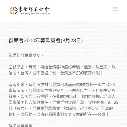
群策會2010年募款餐會(8月28日)
親愛的群策會朋友，
回顧歷史，時代一再給台灣各種嚴峻考驗。但是，以堅忍、以
信念，台灣人從不曾被打倒，台灣是不沉的航空母艦！
這兩年來，時代再次對台灣拋出新而嚴厲的試煉──國共ECFA
來勢洶洶，台灣國家主權與安全、自由與民主、人民的生活與
就業，皆面臨空前挑戰。在此關鍵時刻，我們更應擔起台灣人
當家做主的志氣與責任，群策群力守護台灣、守護家園。8月28
日（週六），群策會募款餐會，邀請您一起【堅定,行台灣的
路】，以行動、以決心看顧我們安身立命的所在──台灣！
群策會董事長