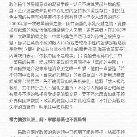
政治操作與集體意識的凝聚手段。姑且不論其荒誕無稽的程
度，至少這些教條對於中心思想的堅持多少還是存在、對於紅
色中國的共產黨殘暴罪行多少還有體認。但令人訝異的是在
2000年第一次政黨輪替之後，國共兩黨的水乳交融之情，竟像
如膠似漆的戀愛情侶般熱絡到令人肉麻；更有甚者，在2008年
第二次政黨輪替之後，中國的角色居然可以如孫悟空般搖身一
變，從以往萬惡不赦的敵人角色(或者較為中性的語辭是戰略競
爭對手)立即神化成為台灣衣食靠山的贖世救星(海基會董事長江
丙坤親口表示「依賴中國不是壞事」)；從過去兩蔣時代口中
「萬惡的共匪」變成現在馬政府官員眼裡中「萬能的中國」，
中國儼然是台灣未來經濟命脈之唯一所繫，他們一直營造「若
不仰賴中國鼻息，台灣必死無疑」的肅殺氛圍、不斷用恐嚇言
語威脅台灣民眾。先不論馬政府的失格失能，這將「敵人視為
救星」其中轉折之大、變化之曲折，不免令人懷疑是否暗藏著
有眾多不堪的私相授受或是暗盤交易，要不然怎麼會如此不顧
外界與國際觀感，政策的轉變可以如此地躁進，不計台海戰略
失衡的事實而一味地往中國靠攏？
權力擴張無限上綱、寧願暴衝也不要監督
馬政府兩岸政策的急速傾中已經到了粗魯莽撞、絲毫不顧