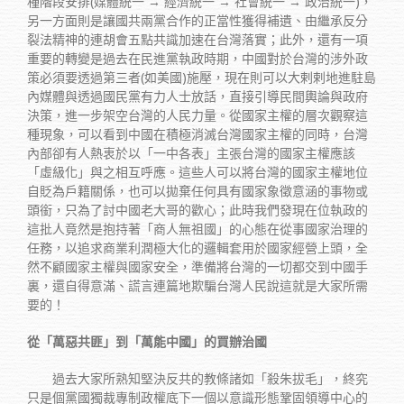
種階段安排(媒體統一 → 經濟統一 → 社會統一 → 政治統一)，
另一方面則是讓國共兩黨合作的正當性獲得補遺、由繼承反分
裂法精神的連胡會五點共識加速在台灣落實；此外，還有一項
重要的轉變是過去在民進黨執政時期，中國對於台灣的涉外政
策必須要透過第三者(如美國)施壓，現在則可以大剌剌地進駐島
內媒體與透過國民黨有力人士放話，直接引導民間輿論與政府
決策，進一步架空台灣的人民力量。從國家主權的層次觀察這
種現象，可以看到中國在積極消滅台灣國家主權的同時，台灣
內部卻有人熱衷於以「一中各表」主張台灣的國家主權應該
「虛級化」與之相互呼應。這些人可以將台灣的國家主權地位
自貶為戶籍關係，也可以拋棄任何具有國家象徵意涵的事物或
頭銜，只為了討中國老大哥的歡心；此時我們發現在位執政的
這批人竟然是抱持著「商人無祖國」的心態在從事國家治理的
任務，以追求商業利潤極大化的邏輯套用於國家經營上頭，全
然不顧國家主權與國家安全，準備將台灣的一切都交到中國手
裏，還自得意滿、謊言連篇地欺騙台灣人民說這就是大家所需
要的！
從「萬惡共匪」到「萬能中國」的買辦治國
過去大家所熟知堅決反共的教條諸如「殺朱拔毛」，終究
只是個黨國獨裁專制政權底下一個以意識形態鞏固領導中心的