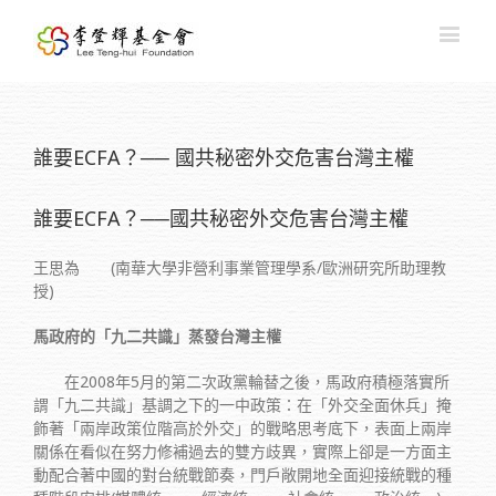
誰要ECFA？── 國共秘密外交危害台灣主權
誰要ECFA？──國共秘密外交危害台灣主權
王思為 (南華大學非營利事業管理學系/歐洲研究所助理教
授)
馬政府的「九二共識」蒸發台灣主權
在2008年5月的第二次政黨輪替之後，馬政府積極落實所
謂「九二共識」基調之下的一中政策：在「外交全面休兵」掩
飾著「兩岸政策位階高於外交」的戰略思考底下，表面上兩岸
關係在看似在努力修補過去的雙方歧異，實際上卻是一方面主
動配合著中國的對台統戰節奏，門戶敞開地全面迎接統戰的種