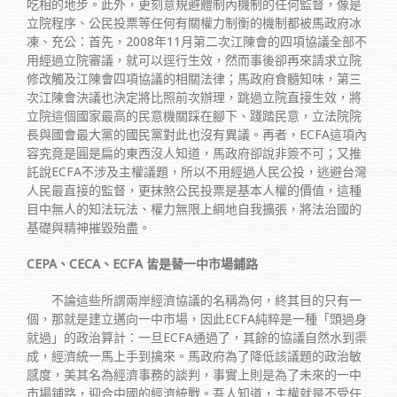
吃相的地步。此外，更刻意規避體制內機制的任何監督，像是
立院程序、公民投票等任何有關權力制衡的機制都被馬政府冰
凍、充公：首先，2008年11月第二次江陳會的四項協議全部不
用經過立院審議，就可以逕行生效，然而事後卻再來請求立院
修改觸及江陳會四項協議的相關法律；馬政府食髓知味，第三
次江陳會決議也決定將比照前次辦理，跳過立院直接生效，將
立院這個國家最高的民意機關踩在腳下、踐踏民意，立法院院
長與國會最大黨的國民黨對此也沒有異議。再者，ECFA這項內
容究竟是圓是扁的東西沒人知道，馬政府卻說非簽不可；又推
託說ECFA不涉及主權議題，所以不用經過人民公投，逃避台灣
人民最直接的監督，更抹煞公民投票是基本人權的價值，這種
目中無人的知法玩法、權力無限上綱地自我擴張，將法治國的
基礎與精神摧毀殆盡。
CEPA、CECA、ECFA 皆是替一中市場鋪路
不論這些所謂兩岸經濟協議的名稱為何，終其目的只有一
個，那就是建立邁向一中市場，因此ECFA純粹是一種「頭過身
就過」的政治算計：一旦ECFA通過了，其餘的協議自然水到渠
成，經濟統一馬上手到擒來。馬政府為了降低該議題的政治敏
感度，美其名為經濟事務的談判，事實上則是為了未來的一中
市場鋪路，迎合中國的經濟統戰。吾人知道，主權就是不受任