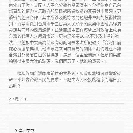
何外力干涉、支配，人民充分擁有當家做主、全權決定自己內
部事務的權力。馬政府想要透過所謂協議的簽署與中國建立更
緊密的經濟合作，其中所涉及的等等問題絕非單純的技術性談
判，而是關係到台灣兩千三百萬人民願不願意與中國成為經濟
命運共同體的嚴肅課題，並進而讓中國在經濟上與政治上成為
台灣的代理人之嚴肅命題。更何況所謂ECFA不涉及主權的說
法，已經被中共商務部國際司副司長朱洪所戳破：「台灣目前
處心積慮想要和其他國家建立自由貿易的關係，我們現在不讓
台灣對外簽署自由貿易協定，這是一個主權問題，但是如果能
夠獲得中國大陸的點頭，我們同意了，就能夠簽署。」
這項攸關台灣國家前途的大哉問，馬政府難道可以蠻幹硬
幹，不理會台灣人民的要求、不經由人民公投的程序而逕自妄
為嗎？
2 8 月, 2010
分享此文章