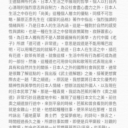
士道精神所代表、日本人生活之中展現的哲學。個人以打自內
心湧現的強烈意志與自制力，為公社會盡心盡力之外，日本人
生活之中存在的「尚美」這種個人層次的優點，同樣不可忽
略。藤原正彥先生在《國家的品格》著作中指出，強烈強調的
情緒與形，乃是日本人的生活內涵。這是一種對於自然的感受
性與調和，也是一種在生活之中發現哀憫萬物、寂靜蕭索心
情，為日本人獨有而不是人類普遍擁有的美學。古代中國《老
子》所謂「道可道，非常道」。意思是說道是不能用嘴巴說
明，可以用嘴巴說的就稱不上是道。日本人在生活之中，插花
有花道，飲茶有茶道。就像這樣，生活中所有行為都可成為道
的一部份。然後，這種道也可用俳句與和歌等形式表現出來，
具有和自然共生的關係。日本人之外的國際社會與民眾，通常
是很難了解這點的。我出版《武士道解題》之後，接著更想實
際去走一趟「奧之細道」。原因是，我想要將日本文化優秀的
精神性與美學性的日本人情緒，想辦法說給外國人，以及現在
的日本民眾了解。那是一種直覺，我認為芭蕉的著作《奧之細
道》非常巧妙且適度地中和、展現了這種日本文化之美。前往
奧之細道旅行途中，來到平泉的時候，芭蕉和曾良看到的景色
就是金雞山。於是，他想起種種往事，便呆呆站在那裡，並且
吟詠出「遍地夏草 勇士們 空留夢痕地」的詩句。換言之，
時間經過長久之後，所謂往事如煙，即便是兵甲廝殺、壯觀的
古戰場，如今也不過是一片荒煙蔓草而已(平泉‧岩手縣)。