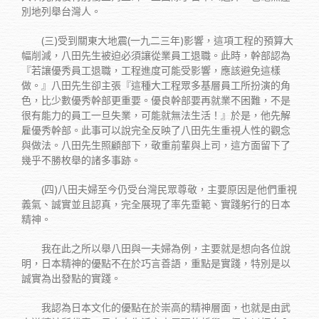
別地列舉台灣人。
(三)受到關東大地震(一九二三年)影響，這項工程的預算大
幅削減，八田先生被迫必須讓從業員工退職。此時，幹部認為
『若讓優秀員工退職，工程進度可能受影響，應該避免這樣
做。』八田先生卻主張『這種大工程眾多基層員工所扮演的角
色，比少數優秀幹部更重要。優良幹部要再就業不困難，不是
很有能力的員工一旦失業，可能就無法生活！』於是，他先解
雇優秀幹部。此事可以說完全反映了八田先生重視人性的觀念
與做法。八田先生照顧部下，敬重前輩與上司，這方面留下了
幾乎不勝枚舉的諸多事跡。
(四)八田夫婦至今仍受台灣民眾尊敬，主要原因是他們重視
義氣、誠實並且認真，完全展現了率先垂範、實踐躬行的日本
精神。
我在此之所以舉八田與一夫婦為例，主要就是想向各位說
明，日本精神的優點不在於巧言善語，重點是實踐，特別是以
誠實為出發點的實踐。
我認為日本文化的優點在於崇高的精神層面，也就是由武