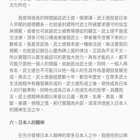
文化所在。
我曾用很長的時間論述武士道。簡單講，武士道就是日本
人早期的道德體系。也就是封建時代武士所被要求遵守的信念
與規範，或者也可說是武士被教導遵從的觀念。武士道不是成
文法律，頂多只有口傳或者幾個武士、學者著作流傳下來的少
數格言。我甚至認為，武士道根本是一種無法說、無法書寫的
規範，也就是記錄在心靈肉碑上面的律法。正因為不言不文，
所以實踐可以產生被認可的更強大效力。再有才能的人，都不
可能只靠他一個人的頭腦，就創造出武士道。同時，一個人再
有名，武士道也不可能只以他一個人的生涯作為基礎就發展完
成。換言之，武士道是經歷數十年、數百年歷史，在眾多武士
生活過程中有機發展形成的。武士道形成之後，很快成為日本
人的行動準則，同時也成為日本人完成生命的哲學。具體而
言，武士道精神長期以來是以公義、秩序、名譽、勇氣、果
斷、豪邁、側隱之情、躬行實踐為內容，深深滲透進入日本人
的精神生活之中。
六、日本人的精神
在充分發揮日本人精神的眾多日本人之中，我想持別以興