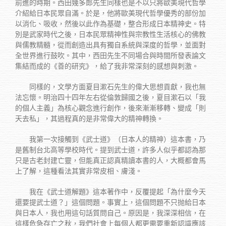
前進的時期。西田幾多郎先生同樣也是不以只將歐美現代哲學
介紹給日本民眾自滿。於是，他將歐美現代哲學優秀的部份加
以消化、吸收，然後以此作為基礎，整合形成日本精神史。特
別是武家時代之後，日本民眾精神性與宗教性生活核心的佛教
與儒教精髓，從而創造出具有獨自系統與深度的哲學，並面對
全世界進行鼓吹。其中，西田先生不同場合與時間所發表論文
集結而成的《善的研究》，給了我非常深刻的感想與刺激。
同樣的，文學方面夏目漱石先生的偉大思想貢獻，我也無
法忘懷。明治四十四年左右從倫敦歸國之後，夏目漱石以「我
的個人主義」為核心觀念進行創作，後來漸漸移轉、變成「則
天去私」，其過程真的是非常偉大的精神轉換。
我第一次接觸到《武士道》（日本人的精神）這本書，乃
是舊制台北高等學校時代。提到武士道，許多人似乎都認為那
只是古老封建亡靈，但能真正認真精讀本書的人，大概都會馬
上了解，這種看法其實非常皮相、膚淺。
我在《武士道解題》這本著作中，反覆提起「為什麼今天
還要提武士道？」這個問題。事實上，這個問題不只抛給日本
與日本人，我也用這句話質問自己。原因是，我深深相信，在
這樣危急存亡之秋，我們社會上每個人都更需要重新認識應該