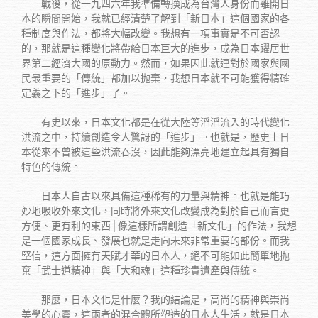
戰後，從一九四六年我準備轉換成為台灣人身份而離開日
本的瞬間開始，我就已經清楚了解到「新日本」這個國家的各
種制度與作法，都將大幅改變。我想有一項事實是不可否認
的，那就是這種變化將帶給日本巨大的進步，成為日本躍居世
界第二經濟大國的原動力。然而，如果因此就連對於國家與國
民最重要的「傳統」都加以抛棄，我想日本就不可能獲得精確
定義之下的「進步」了。
有史以來，日本文化都是在從大陸等滔滔流入的時代變化
洪流之中，持續創造令人驚訝的「進步」。也就是，歷史上日
本從來不曾被這些洪流吞沒，因此能夠漂亮地建立起具有獨自
特色的傳統。
日本人自古以來具備這種稀有的力量與精神。也就是能巧
妙地吸收外來文化，同時將外來文化改變成為對於自己而言更
方便、更有利的東西│像這樣所謂創造「新文化」的作法，我想
是一個國家成長、發展也就是走向未來非常重要的部份。而我
堅信，這方面擁有天賦才華的日本人，絕不可能如此簡單地抛
棄「武士道精神」與「大和魂」這種珍貴遺產與傳統。
那麼，日本文化是什麼？我的結論是，高尚的精神與崇尚
美學的心靈，這兩者的混合體所塑造的日本人生活，就是日本