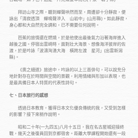
拜訪山寺之際，聽到蟬聲哄然而至，周遭卻十分靜寂，便
詠出「清寂透頂 蟬鳴聲滲入 山岩中」(山形縣)。如此靜寂，
身心都和大自然完全調和，已不需要任何說明。
芭蕉的旅情還在燃燒，於是他使出最後氣力沿著海岸進入
越後之國。停宿出雲崎時，面對壯大海景、想像海洋彼岸的佐
渡，於是吟詠「波濤洶湧大海 橫跨左渡 星河」(出雲新潟
縣)。
《奧之細道》旅途中，吟詠的以上三首俳句，可以說充分
地針對存在於時間與空間的景觀，利用情緒與形加以表現，也
是最具備日本人特質的代表性詩句。
七、日本旅行的感想
透過日本教育，獲得日本文化優良傳統的我，又受到怎樣
的影響？接下來稍作說明。
昭和二十年(一九四五)八月十五日，我在名古屋城迎接終
戰，幾天之後復員回到京都宿舍。距離大學課程開始還有一段