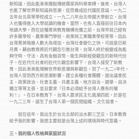
新知識，因此能漸漸擺脫傳統儒家與科舉束縛。後來，台灣人
也能了解世界新知識與思潮，從而養成近代國民意識。一九二
五年台北高等學校成立，一九二八年台北帝國大學創立，台灣
人也獲得進入大學就讀的機會。當然，也有人直接前往日本內
地讀大學。而在這種菁英教育機構完備之前，台灣早就己經有
許多醫學校、農業專門學校、商業與工業職業學校等等，因此
台灣菁英階層人數大為增加，台灣社會變化之快，可說是日新
月異。藉由教育將近代觀念引進台灣，台灣人終於蛻變成為能
夠守時、守法，具有金融貨幣、衛生與新經營觀念的新時代份
子。在近代化社會的近代化觀念影響下，台灣人接受了新教
育，因此漸漸能理解世界新思潮與新觀念。到了一九二○年代，
台灣人受到西方新思潮影響，建立各種社會團體，提出議會民
主、政黨政治、社會主義、共產主義、地方自治、選舉、自決
獨立等等主張，並且要求『日本必須給予台灣人應有的權
利！』。在日本教育下，台灣人要求民主化風潮四起，於是在
一九二三年，誕生了台灣人第一個民間組織 – 文化協會。
就在這年，我出生於台北北部的淡水郡三芝庄。日本教育
給予我的影響，我想主要就是台灣上述的環境與時代意義。
三、我的個人性格與家庭狀況