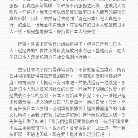
服務，我真是非常驚嘆。新幹線車內服務之完備，也讓我大開
眼界。在這裡，我完全可以清楚感受戰前日本人擁有的那種認
真與細膩。因此，雖然有時會聽到「現在日本年輕人真是不
行」的說法，但我並不這樣想。其實現在的日本人和戰前日本
人一樣，都完整地保留、保持著日本人的美德。
確實，外表上好像有些螺絲鬆掉了。但這只是有些日本
人，從過去的社會性束縛自我解放出來而己，整體而言，絕大
多數日本人還是能夠遵守社會規則地行動。
整個社會秩序保持得非常良好，不管旅館還是鐵路，所有
公共場所都提供最高等級的服務。一個國家能做到這樣的程
度，環視國際，大概就只有日本吧。然後我還有一種感覺，那
就是日本人對於國家與社會的態度，開始有了明顯的改變。經
過戰後六十年的忍耐，日本人開始產生自覺：不可一味地只追
求經濟發展，還必須建立自己乃是亞洲一員的自覺。於是，開
始有許多日本人強調，必須重視根據武士道精神而建立的日本
文化精神。為我所撰寫《武士道解題》進行解說的田原總一郎
先生在此做了結論│『像我們這樣接受戰後教育、養成不願接受
不民主事情習慣的人，說真的，會覺得對於「武士道」有一種
抗拒感。不過也因此，現在武士道才會出現流行吧。』