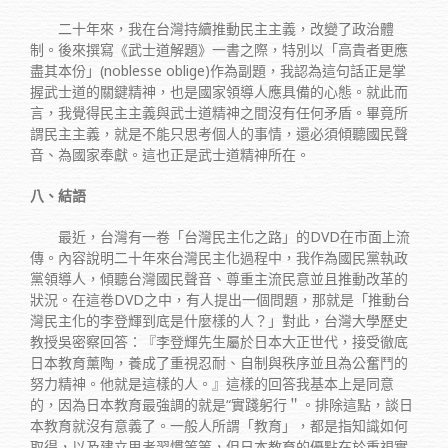
二十年來，我在台灣持續推動民主主義，改變了政治體
制。後來撰寫《武士道解題》一書之際，特別以「高貴者更應
盡其本份」(noblesse oblige)作為副題，我認為這句話正是掌
握武士道的關鍵精神，也是國家領導人應具備的心態。就此而
言，我覺得民主主義與武士道精神之間沒有任何矛盾。畢竟所
謂民主主義，就是不能只思考個人的事情，還必須傾聽國民聲
音、為國家奉獻。這也正是武士道精神所在。
八、結語
最近，台灣有一卷「台灣民主化之路」的DVD在市面上流
傳。內容說明二十年來台灣民主化過程中，我作為國民黨執政
黨領導人，傾聽台灣國民聲音、尊重主流民意並且推動改革的
狀況。在這卷DVD之中，有人提出一個問題，那就是「推動台
灣民主化的李登輝到底是什麼樣的人？」對此，台灣大學歷史
教授吳密察回答：『李登輝先生屬於日本大正世代，接受徹底
日本教育薰陶，養成了重視忍耐、自制與秩序並且為公奮鬥的
努力精神。他就是這樣的人。』這樣的回答我基本上是同意
的，因為日本教育最強調的就是“實踐躬行＂。排除這點，談日
本教育就沒有意義了。一般人所謂「教育」，都是指知識如何
取得，以及建立思考習慣等等，但日本教育的優點在於重視實