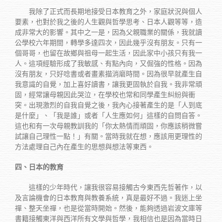
我除了正式而長期地接受日本教育之外，家庭狀況與個人
要素，也對於我之後的人生觀與哲學思考、日本人觀等等，造
成非常大的影響。其中之一是，因為父親職業的關係，我就讀
公學校六年期間，轉學多達四次，因此幾乎沒有朋友。只有一
個哥哥，也留在故鄉與祖母一起生活，因此家中小孩只有我一
人。這項經驗形成了我敏感、有點內向，又倔強的性格。因為
沒有朋友，只好唸書或者畫素描消磨時間。因為很早就產生自
我意識的自覺，加上喜好讀書，讓我更固執於自我。我非常頑
固，經常讓母親因此哭泣，在學校也常和同學產生糾紛與衝
突。出現激烈的自我自覺之後，我內心接著產生的是「人到底
是什麼」、「我是誰」或者「人生應如何」這樣的自問自答。
這也和有一次母親教訓我的「你太熱情而頑固，你應該稍微嘗
試讓自己理性一點！」有關。當時我就在想，應該用更理性的
方法處理自己內在產生的思想與想法等東西。
四、日本的教育
這樣的少年時代，讓我很容易接觸古今東西先哲著作，以
及言論機會的日本教育與教養系統，真是最好不過。我迷上坐
禪、整天坐禪，也是從當時開始。然後，能夠透過岩波文庫等
書籍接觸東洋與西洋所有文學與哲學，我相信也是因為當時日