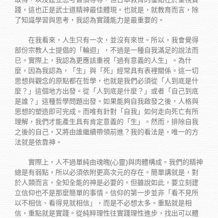
踐，這也正是武士道精神最佳體現。也就是，就教育而言，除
了知識學習與思考，我認為實踐能力是最重要的。
在我看來，人生只有一次，並沒有來世。所以，我會覺得
部份宗教人士提倡的「輪迴」，不過是一種自我滿足的說法而
已。實際上，我認為更應該重視「過有意義的人生」。為什
麼，因為我認為，「生」與「死」經常具有表裡關係。這一切
思想與觀念的原點都在哲學，也就是我們必須從「人到底是什
麼？」這個地方出發。從「人到底是什麼？」或者「自己到底
是誰？」這種哲學問題出發。如果能夠自我啟發之後，人格與
思想的塑造即可完成。而唯有針對「自我」如何走向死亡有所
理解，我們才能產生具有肯定意義的「生」。然而，排除自我
之後的自己，又將由誰繼續帶領前進？我的看法是，唯一的方
法就是依靠神。
實際上，人不過單純由魂魄(心靈)與肉體構成。我們的精神
總是有弱點，所以必須依附更高次元的存在。簡單講就是，對
於人類而言，全知全能的神是必要的。但雖說如此，要立刻建
立信仰也不是那麼簡單的事情。信仰的第一步並非「看不見所
以不相信、看得見就相信」，而是不必想太多。重點就是相
信，重點就是實踐。從純粹理性往實踐理性進步，找出可以體