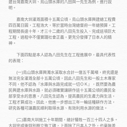
建台灣嘉南大圳、烏山頭水庫的八田與一先生為例，進行說
明。
嘉南大圳灌溉面積十五萬公頃，烏山頭水庫興建總工程費
四百萬日圓，工程浩大，等於當時台灣總督府一年總預算。工
程期間長達十年，才三十二歲的八田先生投入、完成這項巨大
工程，過程中不僅實踐社會正義，更充分發揮了日本人的精
神。
下面四點是本人認為八田先生在工程進展中，最具代表性
的表現：
(一)烏山頭水庫興濁水溪取水合計一億五千萬噸，終究還是
無法完全灌溉全部十五萬公頃，因此八田先生和一般土木專家
不同，他不認為『水庫與水路完成就一切ＯＫ』，既然要為農
民興建水庫與水路，就必須確實讓耕作這十五萬公頃的農民全
部享受水的恩惠。八田先生認為，提高農民的生產力與生活，
工程才算成功。因此，他進一步想出三年一輪這種耕作方法，
研究各種可讓農民順利取得水源、有效利用水源的做法。
(二)嘉南大圳施工十年期間，總計犠牲一百三十四人之多。
大圳完成後特別樹立殉工碑，上面除了日本人之外，也毫無差