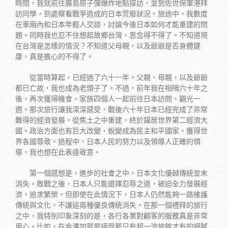
時間，我就前往廣島原子彈爆炸地點探訪，並到佐世保軍港拜
訪同學，到處察看戰爭造成的日本荒廢狀況。旅途中，我數度
在車廂內和日本年輕人交談，討論今後日本如何才能重建的問
題。同時我也忍不住想起故鄉台灣，思念得不得了。不知道現
在台灣是怎樣的情況？不知道父母親，以及爺爺是否身體健
康，真是擔心的不得了。
從當時算起，已經過了六十一年。父親、母親，以及爺爺
都已亡故，我也成為老頭子了。不過，前年我在相隔六十年之
後，再次獲得機會，家族四個人一起前往日本訪問、觀光一
週。那次旅行讓我深深感受，戰後六十年日本已經完成了非常
難得的經濟發展。從焦土之中重建，終於躍居世界第二經濟大
國。政治方面也有巨大改變，蛻變成為民主和平國家，獲得世
界各國尊敬。過程中，日本人民的努力以及領導人正確的領
導，我也想在此表達敬意。
第一個感想是，進步的社會之中，日本文化優越傳統並末
消失。敗戰之後，日本人只能選擇忍辱之道，被迫全力發展經
濟，追求繁榮。但即使在此情況下，日本人仍然能夠一路維護
傳統與文化，不讓這兩種優良傳統消失。在那一個禮拜的旅行
之中，我特別印象深刻的是，各行各業對顧客的服務真是非常
用心。比如，在金澤加賀屋接受那只有超一流旅館才有的細膩