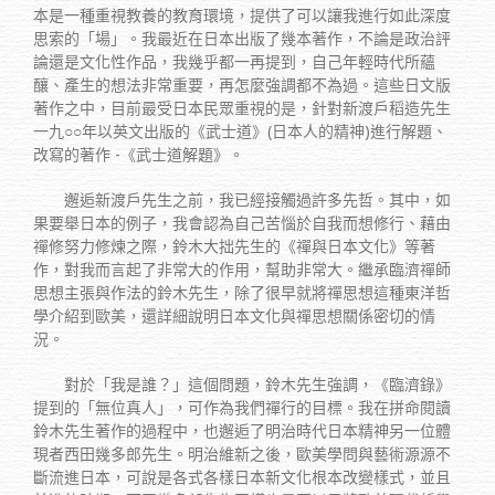
本是一種重視教養的教育環境，提供了可以讓我進行如此深度
思索的「場」。我最近在日本出版了幾本著作，不論是政治評
論還是文化性作品，我幾乎都一再提到，自己年輕時代所蘊
釀、產生的想法非常重要，再怎麼強調都不為過。這些日文版
著作之中，目前最受日本民眾重視的是，針對新渡戶稻造先生
一九○○年以英文出版的《武士道》(日本人的精神)進行解題、
改寫的著作 -《武士道解題》。
邂逅新渡戶先生之前，我已經接觸過許多先哲。其中，如
果要舉日本的例子，我會認為自己苦惱於自我而想修行、藉由
禪修努力修煉之際，鈴木大拙先生的《禪與日本文化》等著
作，對我而言起了非常大的作用，幫助非常大。繼承臨濟禪師
思想主張與作法的鈴木先生，除了很早就將禪思想這種東洋哲
學介紹到歐美，還詳細說明日本文化與禪思想關係密切的情
況。
對於「我是誰？」這個問題，鈴木先生強調，《臨濟錄》
提到的「無位真人」，可作為我們禪行的目標。我在拼命閱讀
鈴木先生著作的過程中，也邂逅了明治時代日本精神另一位體
現者西田幾多郎先生。明治維新之後，歐美學問與藝術源源不
斷流進日本，可說是各式各樣日本新文化根本改變樣式，並且