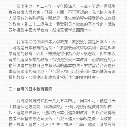
我出生於一九二三年，今年將滿八十三歲。雖然一直感到
身為台灣人很悲哀，但另一方面，不可否認的，我也擁有許多
人所沒有的特殊經驗。那就是，我生命過程中接受過各式各樣
的教育。到二十二歲為止，我受到日本徹底的基本教育，戰後
四年接受中國大學教育，然後又留學美國四年。
我所接受的中國四年大學教育，教授幾乎都是日本人，因
此可說是日本教育的延長。至於前後兩次留學美國，都是與職
業有關的教育。因此，雖然覺得作為台灣人很悲哀，但如果沒
有受到這麼多樣的教育，特別是接受日本教育，恐怕現在的我
也無法建立拯救自己生命與魂的基本想法。雖然當時台灣是日
本這個國家的殖民地，但台灣人卻可以接受和日本內地沒有兩
樣的教育，台灣也因此成為非常近代化的文明社會。
二、台灣的日本教育實況
台灣總督府成立於一八九五年四月，同年七月，便在今天
士林這個地方開設「國語學校」。殖民地統治從教育開始做
起，這是世界首例。也因為日本引進新的教育，所以台灣傳統
書房與私墊等等逐漸没落，台灣人進入公學校之後，吸收博
物、數學、歷史、地理、社會、物理、化學、體育、音樂等等