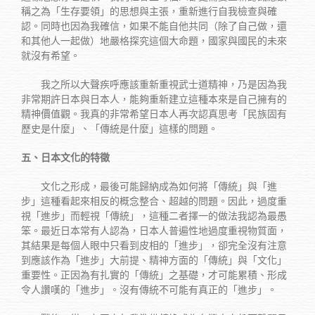
稱之為「生存要領」的思想與主張，重新進行自我檢查與確
認。同時也因為我確信，如果不能自他共同（除了自己做，還
和其他人一起做）地嚴格探究這個大命題，國家與國民的未來
就沒有希望。
我之所以大聲疾呼應該重新重視武士道精神，乃是因為我
非常期許日本與日本人，能夠重新建立這種本來是自己擁有的
精神價值觀。我真的非常希望日本人再次認真思考「民族固有
歷史是什麼」、「傳統是什麼」這樣的問題。
五、日本文化的特徵
文化之形成，最後可能歸納成為如何將「傳統」與「進
步」這種看起來相反的概念整合、超越的問題。因此，過度重
視「進步」而輕視「傳統」，這種二者擇一的做法我認為最愚
笨。最近日本常有人認為，日本人普遍性地過度重視物質面，
其結果是每個人眼中只看到皮相的「進步」，卻完全沒有注意
到應該作為「進步」大前提、精神方面的「傳統」與「文化」
重要性。正因為有扎實的「傳統」之基礎，才可能累積、形成
令人讚嘆的「進步」。沒有傳統不可能有真正的「進步」。