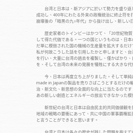
台湾と日本は、新アジアに於いて勢力を盛り返しつつ
成功し、400年にわたる外来の政権統治に終止符
崩壊後の「暗黒の九○年代」から抜け出し、新しい
歴史家者のトインビーはかつて、「20世紀物質
して得た代価である。一つの国というものは、日本
だ単に模倣された国の機械の生産量を拡大するだけ
私が何故こうした話を引用したかと申しますと、台
を行い、大量に台湾の過去を複製し、僅かばかり、
を、そして台湾の未来の発展を犠牲にする大きな代
今、日本は再度立ち上がりました。そして単純に
made in Japanの製品を売りさばこうとするだけ
治、新文化、新思想の全面的な向上に当たるのです
あの新しい創造とエネルギーの放出できなかった模
新世紀の台湾と日本は自由民主的共同価値観を持
地域の戦略の要衝にあって、共に中国の軍事覇権拡
と言うことができると思います。
台湾と日本は各々の歴史が残した問題を抱えてい