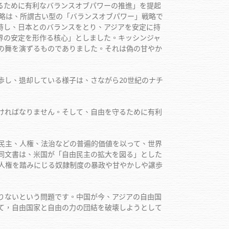
るために有利なバランスオブパワーの推進」を提起
キーが主張した戦略は、所謂古い型の「バランスオブパワー」戦略で
持し、日本とのバランスをとり、アジアを安定に持
、「世界の安定を形作る核心」としました。キッシンジャ
の舞を演ずるものでありました。それは偽の甘やか
し、退却している様子は、さながら20世紀のナチ
ければなりません。そして、自由を守るために有利
民主、人権、法治などの普遍的価値を以って、世界
同文書は、米国が「自由民主の拡大を図る」とした
、人権を踏みにじる奴隷制度の暴政や甘やかしや譲歩
りないという問題です。中国が今、アジアの自由国
て，自由国家と自由の力の団結を破壊しようとして