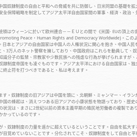
国奴隷制度の自由と平和への脅威を共に防御し、日米同盟の基礎を拡大
安全保障戦略を制定してアジア太平洋自由国家間の軍事、経済、政治、
はウィーンに於いて欧州連合－－ＥＵとの間で《米国- EUの頂上の宣
：Promoting Peace，Human Rights and Democracy Wo
。日本とアジアの自由国家は中国人の人権状況に関心を抱き、中国人民
隊と、3万人のネット警察を擁しており、中国政府はこれらを動員して、
知識分子の監禁、宗教家や少数民族への残虐な行為が挙げられますが、
奴隷制度帝国をも凌ぐものです。アジア太平洋における自由国家は、独
に終止符を打つべきであると、私は考えます。
す。奴隷制度の旧アジアは中国を頭に、北朝鮮、ミャンマー、イランが
中国の蜂起は、消えつつある旧アジアの小康状態を物語っており、歴史
の状況は、まさに2世紀以前の資本主義早期の殖民地労働者の複製であ
かかっているのです。
、奴隷制度の力量を遥かに超えているということです。自由を拡大す
が目覚めていないことです。分化されてこそ、奴隷制度をして自由と平