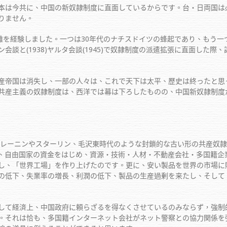
は今共に、中国の新奴隷制度に直面しているからです。台・日両国は
りません。
を経験しました。一つは30年代のナチスドイツの蜂起であり、もう一
談と(1938)ヤルタ会談(1945)で奴隷制度の派遣拡張に直面した
帝国は消失し、一部の人々は、これで天下は太平、歷史は終ったと思
共産主義の奴隷制度は、西洋では幕は下ろしたものの、中国新奴隷制度
レーニンやスターリン、毛沢東時代のような封鎖的な古い形の共産奴隷
、自由国家の資金をはじめ、資源・技術・人材・不動産会社・多国籍企
し、「世界工場」を作り上げたのです。更に、安い製品を世界の市場に
の低下、失業率の増長、利潤の低下、製品の生産過剰を来たし、そして
て経済上、中国政府に頼らざるを得なくさせているのみならず，強制
。それは恰も、多国籍インターネット会社がネット警察との協力関係を