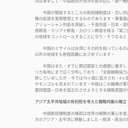
湾企業をして、中国政府が台湾を飲み込む、統一戦
中国が開放するところの新奴隷制度は、古い共産
権の拡張を実現使用とするものであります。軍事面
アリューシャン列島を突破し、千島列島・日本・琉
原群島、マリアナ群島、カロリン群島を経る「第二
の地域をコントロールすることになり、そうなると
中国のミサイルは台湾にその的を絞っているのみ
以外の地域をも射程距離におさめています。
中国はまた、すでに周辺国家との連盟に着手し、
リカ各地にまで広く分布しており、「全面戦略協力
称していましたが、今では10ヶ国に拡大され、6
やモンゴルも含まれています。中国はこの機構が軍
要同盟国－日本を孤立化させようとする戦略意図が
アジア太平洋地域の有利性を考えた戦略均衡の確立
中国新奴隷制度の蜂起は世界の戦略の重心を変え
方のアジア、太平洋に移動しました。経済、政治の