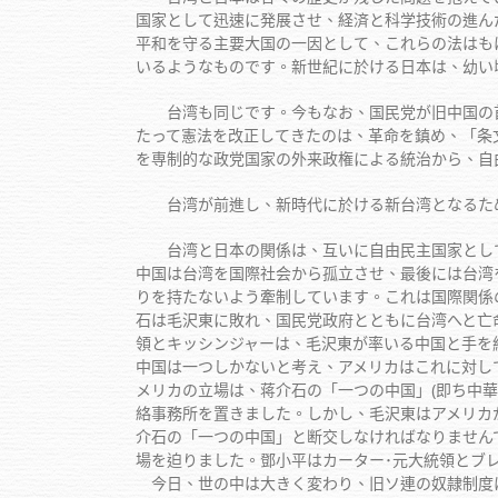
国家として迅速に発展させ、経済と科学技術の進ん
平和を守る主要大国の一因として、これらの法はも
いるようなものです。新世紀に於ける日本は、幼い
台湾も同じです。今もなお、国民党が旧中国の首都
たって憲法を改正してきたのは、革命を鎮め、「条
を専制的な政党国家の外来政権による統治から、自
台湾が前進し、新時代に於ける新台湾となるため
台湾と日本の関係は、互いに自由民主国家として
中国は台湾を国際社会から孤立させ、最後には台湾
りを持たないよう牽制しています。これは国際関係
石は毛沢東に敗れ、国民党政府とともに台湾へと亡
領とキッシンジャーは、毛沢東が率いる中国と手を
中国は一つしかないと考え、アメリカはこれに対し
メリカの立場は、蒋介石の「一つの中国」(即ち中華
絡事務所を置きました。しかし、毛沢東はアメリカ
介石の「一つの中国」と断交しなければなりません
場を迫りました。鄧小平はカーター･元大統領とブ
今日、世の中は大きく変わり、旧ソ連の奴隷制度