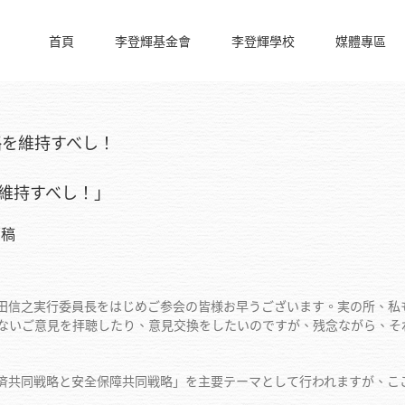
首頁
李登輝基金會
李登輝學校
媒體專區
略を維持すべし！
維持すべし！」
原稿
信之実行委員長をはじめご参会の皆様お早うございます。実の所、私も
ないご意見を拝聴したり、意見交換をしたいのですが、残念ながら、そ
共同戦略と安全保障共同戦略」を主要テーマとして行われますが、ここ