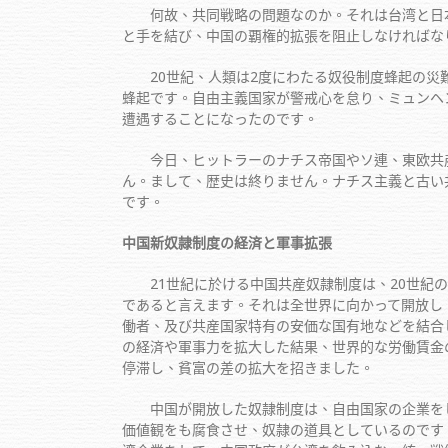
何故、共同戦略の問題なのか。それは台湾と日本
と手を結び、中国の覇権的拡張を阻止しなければな
20世紀、人類は2度にわたる奴役制度蜂起の災難
蜂起です。自由主義国家が警戒心を怠り、ミュンヘン会
遭遇することになったのです。
今日、ヒットラーのナチス帝国やソ連、東欧共産
ん。まして、歴史は終りません。ナチス主義と古い
です。
中国新奴隷制度の経済と軍事拡張
21世紀に於ける中国共産奴隷制度は、20世紀の
であると言えます。それは全世界に向かって開放し
働者、及び共産国家特有の安価な国有地などを結合
の経済や軍事力を拡大した結果、世界的な労働賃金
停滞し、貧富の差の拡大を招きました。
中国が開放した奴隷制度は、自由国家の企業をし
価値観をも腐食させ、奴隷の道具としているのです