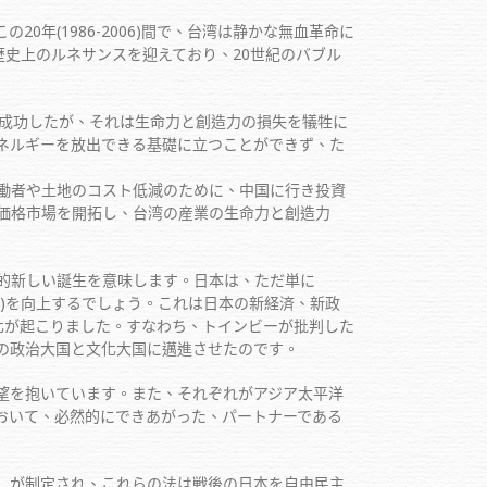
(1986-2006)間で、台湾は静かな無血革命に
歴史上のルネサンスを迎えており、20世紀のバブル
成功したが、それは生命力と創造力の損失を犠牲に
ネルギーを放出できる基礎に立つことができず、た
働者や土地のコスト低減のために、中国に行き投資
価格市場を開拓し、台湾の産業の生命力と創造力
的新しい誕生を意味します。日本は、ただ単に
Japan)を向上するでしょう。これは日本の新経済、新政
化が起こりました。すなわち、トインビーが批判した
の政治大国と文化大国に邁進させたのです。
望を抱いています。また、それぞれがアジア太平洋
おいて、必然的にできあがった、パートナーである
」が制定され、これらの法は戦後の日本を自由民主