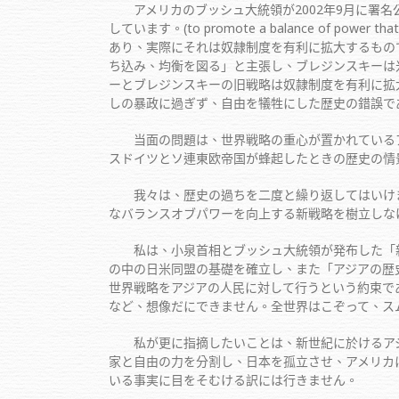
アメリカのブッシュ大統領が2002年9月に署名
しています。(to promote a balance of 
あり、実際にそれは奴隷制度を有利に拡大するもの
ち込み、均衡を図る」と主張し、ブレジンスキーは米国は
ーとブレジンスキーの旧戦略は奴隷制度を有利に拡
しの暴政に過ぎず、自由を犠牲にした歴史の錯誤で
当面の問題は、世界戦略の重心が置かれているア
スドイツとソ連東欧帝国が蜂起したときの歴史の情
我々は、歴史の過ちを二度と繰り返してはいけま
なバランスオブパワーを向上する新戦略を樹立しな
私は、小泉首相とブッシュ大統領が発布した「新
の中の日米同盟の基礎を確立し、また「アジアの歴
世界戦略をアジアの人民に対して行うという約束で
など、想像だにできません。全世界はこぞって、ス
私が更に指摘したいことは、新世紀に於けるアジ
家と自由の力を分割し、日本を孤立させ、アメリカ
いる事実に目をそむける訳には行きません。