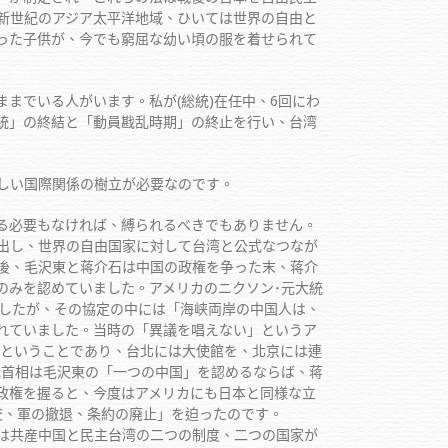
新世紀のアジア太平洋地域、ひいては世界の自由と
った子供が、今でも窮屈な幼い頃の服を着せられて
でいる人がいます。私が(総統)在任中、6回にわ
統」の終結と「動員戡乱時期」の終止を行い、台湾
しい国際関係の樹立が必要なのです。
る必要もなければ、縛られるべきでもありません。
出し、世界の自由国家に対して台湾と公式なつなが
後、毛沢東と蒋介石は中国の政権を争った末、蒋介
のみを認めていました。アメリカのニクソン･元大統
ましたが、その協定の中には「海峡両岸の中国人は、
れていました。当時の「異議を唱えない」というア
るということであり、台北には大使館を、北京には連
元首相は毛沢東の「一つの中国」を認めるならば、蒋
政権を握ると、今度はアメリカにも日本と同様な立
交、軍の撤退、条約の廃止」を迫ったのです。
は共産中国と民主台湾の二つの制度、二つの国家が