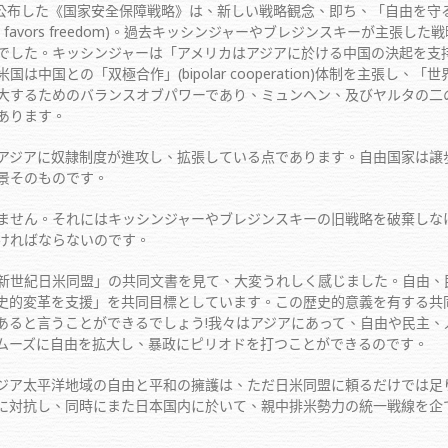
公布した《国家安全保障戦略》は、新しい戦略観念、即ち、「自由を守
power that favors freedom)。過去キッシンジャーやブレジンス
でした。キッシンジャーは「アメリカはアジアに於ける中国の決起を支
中国との「双極合作」(bipolar cooperation)体制を主張し
大するためのバランスオブパワーであり、ミュンヘン、及びヤルタの二
あります。
ジアに奴隷制度が進攻し、拡張している点であります。自由国家は譲歩
景そのものです。
せん。それにはキッシンジャーやブレジンスキーの旧戦略を破棄しな
ければならないのです。
世紀日米同盟」の共同文書を見て、大変うれしく感じました。自由、
史的変革を支援」を共同目標としています。この歴史的意義を有する共
あると言うことができるでしょう!我々はアジアにあって、自由や民主
ムーズに自由を拡大し、暴政にピリオドを打つことができるのです。
ア太平洋地域の自由と平和の擁護は、ただ日米同盟に頼るだけでは足
に対抗し、同時にまた日本国内に於いて、親中排米勢力の統一戦線を企