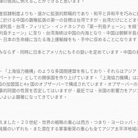
線の道具に例えることができると思います。
奴隷制度よりも、遥かに拡張的欺瞞的であり、和平と非和平を巧みに
に於ける中国の覇権拡張の第一の目標は台湾ですが、台湾だけにとどま
球列島・台湾・フィリピン、インドネシアの「第一列島チェーン」を経
列島チェーン」に至り、台湾海峡は中国の内海となり、中国は朝鮮半島か
、日本の生命線に当たる海上運輸線をも、手中に収めることになります
ならず、同時に日本とアメリカにもその狙いを定めています。中国の
「上海協力機構」のような多国間連盟を有しており、それらはアジア
パートナー」としての関係国を作り上げています。「上海協力機構」は2
ヶ国の加盟国と4ヶ国のオブザーバーで構成されています。オブザーバー
事的同盟の性質を否定してはいますが、最近では、米国の影響力をアジ
いよいよ顕著になってきています。
ました。２０世紀、世界の戦略の重心は西方、つまり、ヨーロッパ・
発展のいずれも、また潜在する軍事衝突の重心も全てアジア太平洋地域