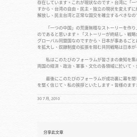
存在しています。これが現状なのです。台湾に「一
すから、台湾の自由・民主・独立の現状を変えずに
解放し、民主台湾と正常な国交を確立するべきなの
「一つの中国」の荒唐無稽なストーリーを作り上
のであると思います。「ストーリーが終結し、戦略
グローバル同盟国なのですから、日本が事あるごと
を拡大し、奴隷制度の拡張を阻む共同戦略は日本が
私はこのたびのフォーラムが皆さまの衆知を集め
両国の経済、政治、軍事、文化の各領域に於いて、
最後にこのたびのフォーラムが成功裏に幕を閉じ
を堅く信じて、私の挨拶といたします。皆様のます
30 7 月, 2010
分享此文章