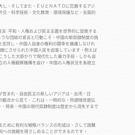
し、そしてまた、ＥＵとＮＡＴＯに匹敵するアジ
外交、科学技術、文化教育、環境保護など、全面的
言: 平和、人権および民主主義を世界的に促進する
rldwide)。このような団結の宣言と行動こそ、中国の新奴隷制度の挑
を支持し、中国人自身の権利の闘争を擁護しなけれ
奴隷にさせられた中国人民を迫害しています。例えば
こうした大掛かりで現代化した暴力手段、しかも自
立の人権観察機構を設け、中国の人権状況を系統立
含まれ、自由民主の新しいアジアは、台湾、日
の観点から見て、これは、一時的な、所謂隔世遺伝
り、将来、中国の現代奴隷制度は歴史から消失するで
るために有利な戦略バランスの形成は、さして困難
和への挑戦を得さしめることができるのです。