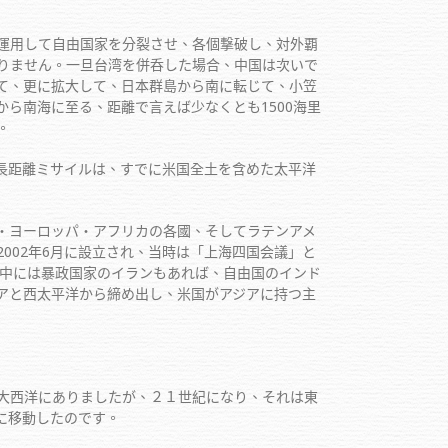
運用して自由国家を分裂させ、各個撃破し、対外覇
りません。一旦台湾を併呑した場合、中国は次いで
て、更に拡大して、日本群島から南に転じて、小笠
ら南海に至る、距離で言えば少なくとも1500海里
。
長距離ミサイルは、すでに米国全土を含めた太平洋
・ヨーロッパ・アフリカの各國、そしてラテンアメ
002年6月に設立され、当時は「上海四国会議」と
の中には暴政国家のイランもあれば、自由国のインド
アと西太平洋から締め出し、米国がアジアに持つ主
大西洋にありましたが、２１世紀になり、それは東
に移動したのです。