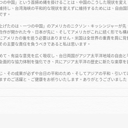
つの中国」という首締め縄を掛けることは、中国のこうした現状を変え
維持し、台湾海峡の平和的な現状を変えずに維持するためには、自由国
です。
げたのは、一つの中国」のアメリカのニクソン、キッシンジャーが先
合作が開かれた今、日本が先に、そしてアメリカがこれに続く形でも構
にアメリカの後を追う必要はありません。米国は全世界の重責を肩に背
その主要な責任を負うべきであると私は思います。
て、有益な意見を広く吸収し、台日両国がアジア太平洋地域の自由と
全面的な協力体制を強化でき、共にアジア太平洋の歴史に新たな楽章を
、その成果が必ずや台日の平和のため、そしてアジアの平和、引いて
ますのご活躍と、ご健康をお祈りいたします。ありがとうございました