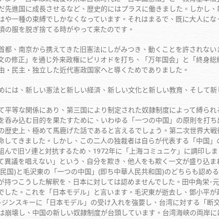
だ先進国に成長させるなど、歴史的にはプラスに働きました。しかし、
はや一種の束縛でしかなくなっています。それはまるで、既に大人にな
頃の服を脱ぎ捨てる時がやって来たのです。
、南京から携えてきた旧憲法にしがみつき、動くことを許されないまま
文の修正」を通じ外来政権にピリオドを打ち、「万年国会」と「終身総
由・民主・独立した近代憲政国家へと導くためでありました。
には、新しい憲法と新しい経済、新しい文化と新しい教育、そして新
平等な関係にあり、第三国により制定された奴隷制度によって縛られ
を呑み込む目的を果たすために、いわゆる「一つの中国」の原則を打ち
の歴史上、極めて馬鹿げた話であると言えるでしょう。第二次世界大戦
命してきました。しかし、この二人の独裁者は自らが代表する「中国」
組んで旧ソ連と対抗するため、1972年に「上海コミュニケ」に調印し
て異議を唱えない」という、自分を欺き、他人をも欺く一文が盛り込ま
民国)と毛沢東の「一つの中国」(即ち中華人民共和国)のどちらも認め
が持つこうした解釈を、日本に対しては認めませんでした。田中角栄･
でした。これを「日本モデル」と言います。毛沢東が逝去し、鄧小平が
レジンスキーに「日本モデル」の受け入れを強要し、台湾に対する「断
は崩壊し、中国の新しい奴隷制度が台頭しています。台湾海峡の両岸に