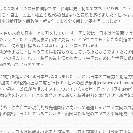
ある二つの自由国家です。台湾は史上初めて立ち上がりました。この20年
を打ち、自由、民主、独立の現代憲政国家へと変貌を遂げました。日本は
日本は新経済、新政治、新文化による全く新しい姿を呈しました。
を追い求めた日本」と批判をしています。更に彼は「日本は物質面では
のように、たとえ成功裏に西洋に見習うことができても、新たな創造エ
では，何ら他に得るものはない！」とも言っています。
湾が今まさに、日本の二の舞を踏もうとしている所だからです。ただ労
自分の過去をまねて、製品の量を僅か拡大し、中国のために全世界に低
価を払っているのです。
物質を追いかける日本を超越しました。これは日本の生命力と創造力
の輸出志向の経済向上は二度と行わず、日本の創造精神(creativity of 
。小泉純一郎氏が首相のポストについてからの5年、日本では歴史的変
倣時代を超えて、日本を煥発させる新たな精神的力を煥発させ、新世紀
ち、独立自主の現代的な先進国家に向かって邁進せんとする共同の展
張の挑戦に直面していることから、両国は新世紀のアジア太平洋地域に
ます。日本は終戦後の米軍占領時代に「日本国憲法」と「教育基本法