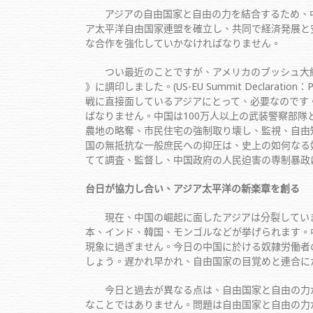
アジアの自由国家と自由の力を結合するため、中
ア太平洋自由国家連盟を確立し、共同で経済発展と
な合作を強化していかなければなりません。
つい最近のことですが、アメリカのブッシュ大統領
》に調印しました。(US-EU Summit Declaration
戦に直接面しているアジアにとって、必要なのです
ばなりません。中国は100万人以上の武装警察部
農地の略奪、市民住宅の強制取り壊し、監視、自由
国の無抵抗な一般庶民への抑圧は、史上の如何なる
てて調査、監督し、中国政府の人民迫害の専制暴政
台日が協力し合い、アジア太平洋の新楽章を創る
現在、中国の崛起に面したアジアは分裂していま
本、インド、韓国、モンゴルなどが挙げられます。
現象に過ぎません。今日の中国に於ける奴隷労働者
しょう。遅かれ早かれ、自由国家の目覚めと連合に
今日と過去が異なる点は、自由国家と自由の力が
なことではありません。問題は自由国家と自由の力