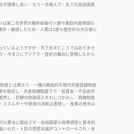
必ず連携し合い、もう一歩進んで、全ての自由国家
つは第二次世界大戦終結後のソ連や東欧共産帝国の
際、譲歩、後退したため、人類は2度も歴史的な大災害に
っているようですが、天下太平どころではありませ
が、今まさにアジアで、歴史の舞台に登場したから
制度とは異なり、一種の開放的な現代共産奴隷制度
業を吸収し、共産奴隷制度下で、低賃金・不自由労
販売し、巨額の財政収入をわしづかみし、奴隷制度
、エネルギーや資源の消耗は激増し、産業の進歩は
的な悪法に服従させ、自由国家の商業道徳と基本的
強いられ、人民の思想言論がコントロールされ、台