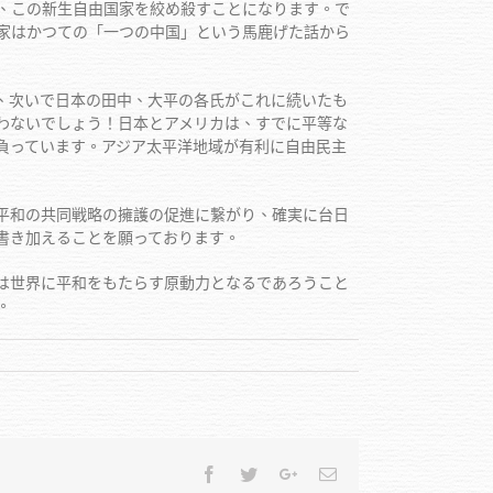
、この新生自由国家を絞め殺すことになります。で
家はかつての「一つの中国」という馬鹿げた話から
、次いで日本の田中、大平の各氏がこれに続いたも
わないでしょう！日本とアメリカは、すでに平等な
負っています。アジア太平洋地域が有利に自由民主
平和の共同戦略の擁護の促進に繋がり、確実に台日
書き加えることを願っております。
は世界に平和をもたらす原動力となるであろうこと
。
Facebook
Twitter
Google+
Email