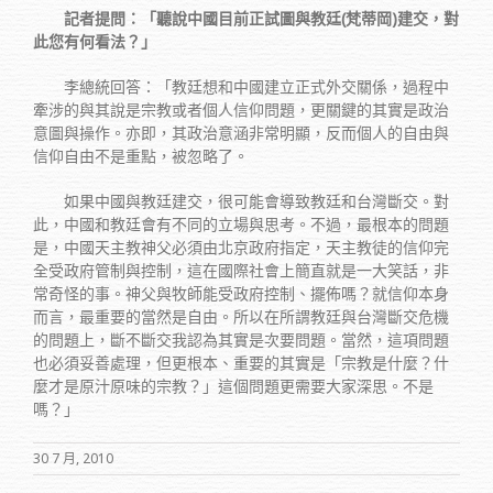
記者提問：「聽說中國目前正試圖與教廷(梵蒂岡)建交，對
此您有何看法？」
李總統回答：「教廷想和中國建立正式外交關係，過程中
牽涉的與其說是宗教或者個人信仰問題，更關鍵的其實是政治
意圖與操作。亦即，其政治意涵非常明顯，反而個人的自由與
信仰自由不是重點，被忽略了。
如果中國與教廷建交，很可能會導致教廷和台灣斷交。對
此，中國和教廷會有不同的立場與思考。不過，最根本的問題
是，中國天主教神父必須由北京政府指定，天主教徒的信仰完
全受政府管制與控制，這在國際社會上簡直就是一大笑話，非
常奇怪的事。神父與牧師能受政府控制、擺佈嗎？就信仰本身
而言，最重要的當然是自由。所以在所謂教廷與台灣斷交危機
的問題上，斷不斷交我認為其實是次要問題。當然，這項問題
也必須妥善處理，但更根本、重要的其實是「宗教是什麼？什
麼才是原汁原味的宗教？」這個問題更需要大家深思。不是
嗎？」
30 7 月, 2010