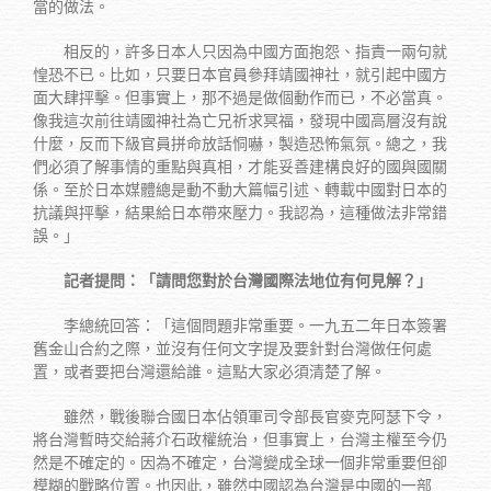
當的做法。
相反的，許多日本人只因為中國方面抱怨、指責一兩句就
惶恐不已。比如，只要日本官員參拜靖國神社，就引起中國方
面大肆抨擊。但事實上，那不過是做個動作而已，不必當真。
像我這次前往靖國神社為亡兄祈求冥福，發現中國高層沒有說
什麼，反而下級官員拼命放話恫嚇，製造恐怖氣氛。總之，我
們必須了解事情的重點與真相，才能妥善建構良好的國與國關
係。至於日本媒體總是動不動大篇幅引述、轉載中國對日本的
抗議與抨擊，結果給日本帶來壓力。我認為，這種做法非常錯
誤。」
記者提問：「請問您對於台灣國際法地位有何見解？」
李總統回答：「這個問題非常重要。一九五二年日本簽署
舊金山合約之際，並沒有任何文字提及要針對台灣做任何處
置，或者要把台灣還給誰。這點大家必須清楚了解。
雖然，戰後聯合國日本佔領軍司令部長官麥克阿瑟下令，
將台灣暫時交給蔣介石政權統治，但事實上，台灣主權至今仍
然是不確定的。因為不確定，台灣變成全球一個非常重要但卻
模糊的戰略位置。也因此，雖然中國認為台灣是中國的一部