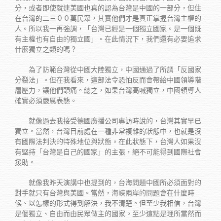
分，或者即使就連美國也真的認為台灣是中國的一部分，但住
在台灣的二三００萬民眾，其實他們才是真正掌握台灣主權的
人。所以我一再強調，「台灣已經是一個獨立國家。是一個既
有主權也有自由的獨立國」。在此情況下，我們還有必要追求
什麼獨立之類的嗎？
為了防範台灣從中國大陸獨立，中國通過了所謂「反國家
分裂法」。但在我看來，這部法令恐怕反而會帶給中國領導階
層壓力，讓他們頭痛。總之，如果台灣高喊獨立，中國領導人
確實必須嚴厲表態。
就像過去我接受德國廣播公司專訪時說的，台灣其實早已
獨立。當然，台灣目前處在一種非常複雜的狀態中，也就是沒
有國際法判決的特殊地位與狀態。在此狀態下，台灣人如果沒
有堅持「台灣是自己的國家」的主張，絕不可能得到國際社會
援助。
就像我昨天演講中也提到的，台海問題中國所必須面對的
對手就只有台灣與美國。當然，海峽兩岸的問題會在什麼時
候、以怎樣的形式得到解決，我不清楚。但至少我相信，台灣
是個獨立、自由而由民眾做主的國家。至少這點是理所當然而