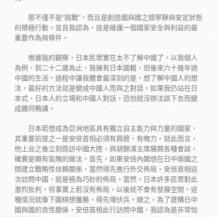
那不僅不是“挑戰”，而且是創造國與國之間寧靜與安定狀態
的積極行動。並且我認為，這是維護一個國家安全與利益的最
重要作為與條件。
根據我的觀察，日本民眾實在太不了解中國了。以我個人
為例，到二十二歲為止，我擁有日本國籍，但後來六十幾年過
中國的生活。過程中讓我體會最深刻的是，想了解中國人的想
法，最好的方法就是變成中國人而與之對話。如果我仍站在日
本式、日本人的立場和中國人對話，恐怕就沒辦法談下去而變
成雞同鴨講。
日本若想成為亞洲地區具有獨立自主能力與力量的國家，
其重要前提之一是安倍首相必須有肩膀、有魄力。就此而言，
他上台之後立刻造訪中國大陸，與胡錦濤主席展開各種會談，
確實是頗有氣魄的做法。首先，如果安倍內閣想在日中兩國之
間建立戰略性信賴關係，當然得先進行外交佈局。安倍首相這
次訪問中國，就是極為巧妙的佈局。當然，日本許多民眾對此
激烈批判，但事實上若沒有佈局，以後就不會有發展空間。這
種情況就像下圍棋想獲勝，得先埋伏兵。總之，為了建構日中
國與國的良性關係，安倍首相此行訪問中國，我認為是非常恰