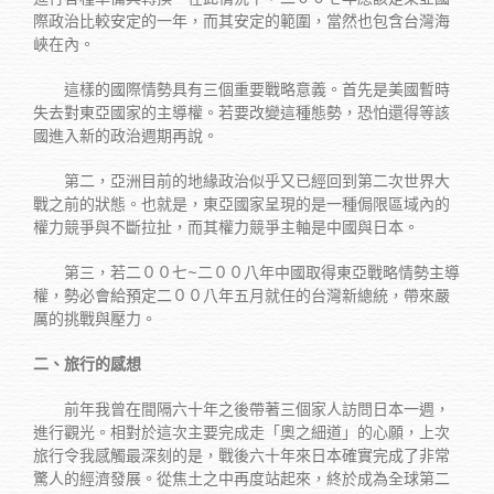
際政治比較安定的一年，而其安定的範圍，當然也包含台灣海
峽在內。
這樣的國際情勢具有三個重要戰略意義。首先是美國暫時
失去對東亞國家的主導權。若要改變這種態勢，恐怕還得等該
國進入新的政治週期再說。
第二，亞洲目前的地緣政治似乎又已經回到第二次世界大
戰之前的狀態。也就是，東亞國家呈現的是一種侷限區域內的
權力競爭與不斷拉扯，而其權力競爭主軸是中國與日本。
第三，若二００七~二００八年中國取得東亞戰略情勢主導
權，勢必會給預定二００八年五月就任的台灣新總統，帶來嚴
厲的挑戰與壓力。
二、旅行的感想
前年我曾在間隔六十年之後帶著三個家人訪問日本一週，
進行觀光。相對於這次主要完成走「奧之細道」的心願，上次
旅行令我感觸最深刻的是，戰後六十年來日本確實完成了非常
驚人的經濟發展。從焦土之中再度站起來，終於成為全球第二