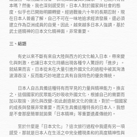
本嗎？然後，我也深刻感受到，日本人對於國家與社會的態
度，似乎也已開始明顯轉變。經過戰後六十年的長期忍耐，現
在日本人普遍了解，自己不可在一味地追求經濟發展，還必須
建立作為亞洲成員的自覺。因此，越來越多日本人強調，基於
武士道精神的日本文化精神面，非常重要。
三、結語
有史以來不斷有來自大陸與西方的文化輸入日本，帶來變
化與刺激，也讓日本文化持續出現各種令人驚訝的「進步」。
就結果而言，日本從未在大量引進外國文化的過程中被其洶湧
波濤吞沒，反而能巧妙地建立具有自我特色的優良傳統。
日本人自古具備這種特有而罕見的力量與精神能力。換言
之，這個國家的民眾能巧妙吸收外國文化，根據自己的需要而
加以取捨、消化與改變–如此創造新文化的做法，對於一個國家
的成長與發展非常重要。而天生具備這種特長的日本人，我想
是不會那麼簡單就拋棄「日本精神」等重要遺產傳統的。
至於什麼是「日本文化」？這次旅行過程中我還有另一項
感受，那就是日本人在生活之中完全體現柔和的高度精神性與