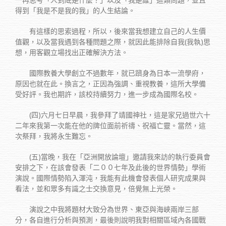
得到「我是不是我的我」的人生結論。
有這樣的思索過程，所以，後來當我想建立自己的人生價
值觀，以及當我遇到各種問題之際，就因此能排除自我(我執)思
想，用客觀立場找出正確解決方法。
國際教養大學創立不過數年，就已躋身為日本一流學府，
原因也就在此。換言之，正因為強調、重視教養，這所大學備
受好評。我也期許，該校持續努力，進一步成為國際名校。
(四)六月七日早晨，我參拜了靖國神社，這是家兄過世六十
二年來我第一次能在他的牌位面前祈禱、祝福亡靈。當然，這
次祭拜，我將永生難忘。
(五)當晚，我在「亞洲開放論壇」邀請我來訪的執行委員會
安排之下，在該會發表「二００七年及此後的世界情勢」學術
演說。國際情勢陷入渾沌，我能有此機會發表個人研究成果與
看法，並和眾多有識之士交換意見，倍覺無上光榮。
演說之中我將題材大致分為世界、東亞與海峽兩岸三部
分，各自進行分析與預測，最後則說明我對相關區域內各國戰