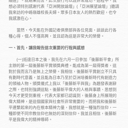
細道」。就結果而言，此次旅行可以說非常成功。過程中，我
想必須特別感謝代表「亞洲開放論壇」(「亞洲展望論壇」)邀請
我來訪的中嶋嶺雄校長夫婦。眾多日本友人的熱烈歡迎，也令
我感激在心。
當然，今天能在外國記者俱樂部與各位見面，談談此行各
種心得，個人不僅高興，並且認為這是非常大的榮譽。
一、首先，讓我報告這次重要的行程與感想
(一)抵達日本之後，我先在六月一日參加「後藤新平會」所
主辦的第一屆後藤新平賞頒獎典禮。能成為第一屆得獎者，這
對於我而言乃是無上之榮譽。我相信，後藤新平賞創立不只具
有劃時代意義，並且能為日本乃至於亞洲培養新時代有創造力
的領袖人物。頒獎儀式上我以「後藤新平與我」為題發表謝辭
之際，也特別強調這點。後藤新平偉大的人格與事蹟、思想到
今天才更受到重視，代表大家都已認識到，後藤身上所展現的
偉大精神，是這個國家與社會所非常需要的。而把我和後藤新
平連繫起來的內在根本精神力量，我想就是一種強烈信仰，一
種即使不同宗教信仰也無妨的深刻信仰。我並且相信，後藤新
平是我偉大的精神導師。