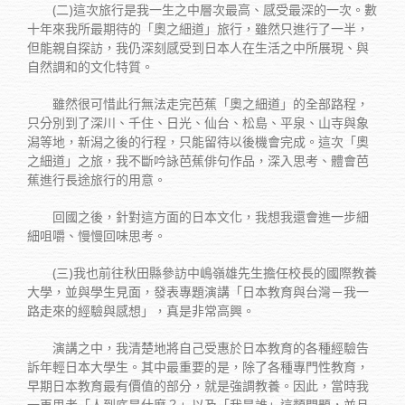
(二)這次旅行是我一生之中層次最高、感受最深的一次。數
十年來我所最期待的「奧之細道」旅行，雖然只進行了一半，
但能親自探訪，我仍深刻感受到日本人在生活之中所展現、與
自然調和的文化特質。
雖然很可惜此行無法走完芭蕉「奧之細道」的全部路程，
只分別到了深川、千住、日光、仙台、松島、平泉、山寺與象
潟等地，新潟之後的行程，只能留待以後機會完成。這次「奧
之細道」之旅，我不斷吟詠芭蕉俳句作品，深入思考、體會芭
蕉進行長途旅行的用意。
回國之後，針對這方面的日本文化，我想我還會進一步細
細咀嚼、慢慢回味思考。
(三)我也前往秋田縣參訪中嶋嶺雄先生擔任校長的國際教養
大學，並與學生見面，發表專題演講「日本教育與台灣－我一
路走來的經驗與感想」，真是非常高興。
演講之中，我清楚地將自己受惠於日本教育的各種經驗告
訴年輕日本大學生。其中最重要的是，除了各種專門性教育，
早期日本教育最有價值的部分，就是強調教養。因此，當時我
一再思考「人到底是什麼？」以及「我是誰」這類問題，並且