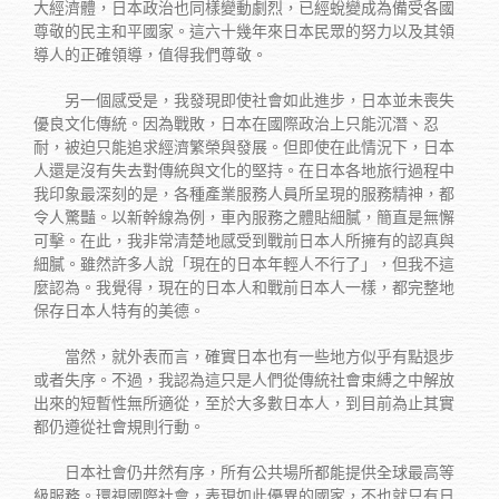
大經濟體，日本政治也同樣變動劇烈，已經蛻變成為備受各國
尊敬的民主和平國家。這六十幾年來日本民眾的努力以及其領
導人的正確領導，值得我們尊敬。
另一個感受是，我發現即使社會如此進步，日本並未喪失
優良文化傳統。因為戰敗，日本在國際政治上只能沉潛、忍
耐，被迫只能追求經濟繁榮與發展。但即使在此情況下，日本
人還是沒有失去對傳統與文化的堅持。在日本各地旅行過程中
我印象最深刻的是，各種產業服務人員所呈現的服務精神，都
令人驚豔。以新幹線為例，車內服務之體貼細膩，簡直是無懈
可擊。在此，我非常清楚地感受到戰前日本人所擁有的認真與
細膩。雖然許多人說「現在的日本年輕人不行了」，但我不這
麼認為。我覺得，現在的日本人和戰前日本人一樣，都完整地
保存日本人特有的美德。
當然，就外表而言，確實日本也有一些地方似乎有點退步
或者失序。不過，我認為這只是人們從傳統社會束縛之中解放
出來的短暫性無所適從，至於大多數日本人，到目前為止其實
都仍遵從社會規則行動。
日本社會仍井然有序，所有公共場所都能提供全球最高等
級服務。環視國際社會，表現如此優異的國家，不也就只有日