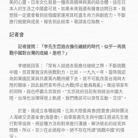
美的心靈。日本文化就是一種崇高精神與美的結合體，這在日
本人的生活之中隨處可見。如果未來我還有機會訪問日本，我
想我一定還會看到這個國家運用其旺盛生命力與創造力，不斷
進行蛻變與成長。報告到此結束。敬請各位指教。
記者會
記者提問：「李先生您過去擔任總統的時代，似乎一再挑
戰中國對台灣的底線。是吧？」
李總統回答：「常有人說過去我擔任總統之際，不斷挑戰
中國，但其實我沒有挑戰對方。比如，一九九一年，當時我認
為如果國民黨與共產黨內戰持續下去，就不可能改善台灣與大
陸的關係，因此毅然宣布停止內戰(停止動員戡亂)。做這項宣布
的同時，我也呼籲北京政府，“北京政府目前有效統治中國大
陸，台灣也治理得很上軌道，我們應該可以良性互動、交往”。
於是，我成立各種組織，比如大陸委員會(陸委會)與財團法
人海峽交流基金會(海基會)，由辜振甫先生與中國汪道涵先生進
行對等協商，用這種方法和對岸進行溝通，解決彼此的歧見與
問題。所以，至少在此過程中，絕不存在所謂“挑戰中國”的情
況。