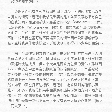
且必須強烈主張的。
歐洲方面也有各式各樣國與國之間合併、結盟或者拆夥各
自獨立的情況。過程中我想最重要的是，各國民眾必須有自己
的自我認同。而且如前述，最重要的不是「Who am I」，而是
民眾必須有「Who are we」的想法。我想未來台灣也應該往這
方向走。至於目前，雖然中國不斷對台灣威脅恫嚇，但我根本
不怕，並且我也盡可能不要讓國民的情緒因此受影響或者緊
張。至於我為什麼這樣做，詳細說明可能得花不少時間呢(笑)。
除非台灣往新的方向也就是自由與民主的方向前進，否則
會永遠陷入中國所謂的「輪迴戲碼」之中無法脫身。雖然目前
中國經濟快速成長，但未來幾年是否會有怎樣的變化，難以預
料。畢竟過去中國皇帝長期統治的政治傳統是，一再重複發
展‧後退、發展‧後退的模式。當然，如果不想讓這種政治模
式持續下去，唯一的方法是推動民主化，給予人民自由。當
然，如果中國也打算這樣做，過程中一定會碰到各種細小困
難。只不過，我相信如果中國當局能堅持走這個方向，眼光看
遠，這類小問題應該都能妥善解決。在此情況下，我參拜靖國
神社的問題就一點也不重要，更沒有必要大肆炒作新聞了(眾人
一同大笑)。」