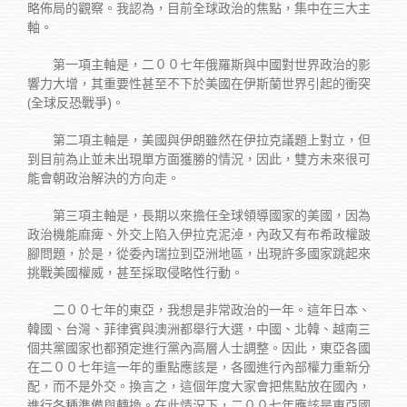
略佈局的觀察。我認為，目前全球政治的焦點，集中在三大主
軸。
第一項主軸是，二００七年俄羅斯與中國對世界政治的影
響力大增，其重要性甚至不下於美國在伊斯蘭世界引起的衝突
(全球反恐戰爭)。
第二項主軸是，美國與伊朗雖然在伊拉克議題上對立，但
到目前為止並未出現單方面獲勝的情況，因此，雙方未來很可
能會朝政治解決的方向走。
第三項主軸是，長期以來擔任全球領導國家的美國，因為
政治機能麻痺、外交上陷入伊拉克泥淖，內政又有布希政權跛
腳問題，於是，從委內瑞拉到亞洲地區，出現許多國家跳起來
挑戰美國權威，甚至採取侵略性行動。
二００七年的東亞，我想是非常政治的一年。這年日本、
韓國、台灣、菲律賓與澳洲都舉行大選，中國、北韓、越南三
個共黨國家也都預定進行黨內高層人士調整。因此，東亞各國
在二００七年這一年的重點應該是，各國進行內部權力重新分
配，而不是外交。換言之，這個年度大家會把焦點放在國內，
進行各種準備與轉換。在此情況下，二００七年應該是東亞國