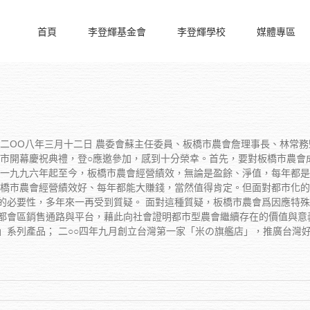
首頁
李登輝基金會
李登輝學校
媒體專區
 二OO八年三月十二日 農委會蘇主任委員、板橋市農會詹理事長、林常
超市開幕慶祝典禮，登○應邀參加，感到十分榮幸。首先，要對板橋市農會
自一九九六年起至今，板橋市農會經營績效，無論是盈餘、淨值，每年都
板橋市農會經營績效好、每年都能大賺錢，當然值得肯定。但面對都市化
的必要性，多年來一再受到質疑。 面對這種質疑，板橋市農會爲因應特
都會區銷售通路與平台，藉此向社會證明都市型農會繼續存在的價值與意
」系列產品； 二○○四年九月創立台灣第一家「米の旗艦店」，推廣台灣