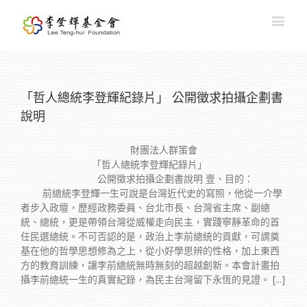
「哲人總統李登輝紀錄片」 公開徵求拍攝企劃書
說明
財團法人群策會
「哲人總統李登輝紀錄片」
公開徵求拍攝企劃書說明 壹、目的：
前總統李登輝一生可說是台灣近代史的寫照，他從一介學
者步入政壇，歷經政務委員、台北市長、台灣省主席、副總
統、總統，更是帶領台灣從威權走向民主，實踐寧靜革命的首
任民選總統。不可否認的是，政治上李前總統的貢獻，可謂奠
基在他的哲學思想修為之上，從小好學思辨的性格，加上東西
方的教育訓練，讓李前總統無時無刻的超越創新。本會計畫拍
攝李前總統一生的真實紀錄，為民主台灣留下永恆的見證。 [...]