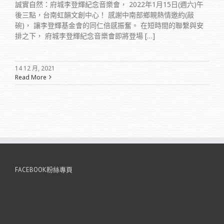
誠實自然：府城李登輝紀念音樂會， 2022年1月15日(週六)午
後三點，台南虹韻文創中心！ 感謝中南部鄉親熱情邀約(敲
碗)， 讓李登輝基金會的同仁倍感振奮。 在短時間的聯繫與安
排之下， 府城李登輝紀念音樂會即將登場 […]
14 12 月, 2021
Read More
FACEBOOK粉絲專頁