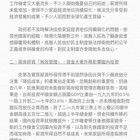
工作機會又大量流失，不少人開始擔憂自己的前途；薪資所得
未能增加，使得不少家庭經濟地位持續惡化，無法充分享受到
經濟發展的成果，不少人因而對全球化產生質疑。
政府若不及時解決這些家庭經濟地位持續弱化的問題，依
其他國家的經驗，除激化階層對立外，底層人民為了翻身就會
想巔覆現有體制。底層人民由於民主制度無法捍衛她們的公平
正義或參與機會的均等，對民主制度亦會開始失去信心。
二、兩岸經貿「無效管理」，資金大量外移影響國內投資
失業及實質薪資所得停滯不前固然係因台灣不少廠商過分
注重「降低成本」的產業出走策略，忽略創新的重要性，但過
去八年，民進黨政府未能做好兩岸經貿管理亦難辭其咎。其結
果是，台商投資中國金額占我國GDP比重由一九九九年的0.5％
一路上升到二○○七年的2.6％。馬政府上台後，亦未積極面對問
題反而放任企業西進，到了二○○九年第三季上市上櫃公司匯中
金額高達五百廿二億元，超過上半年總金額。資金持續外移的
結果，國內投資率就很難提升，工作機會移往後進國家過多，
新的工作機會又因國內投資不振、以及對先進國家的投資不足
而增加有限，薪資所得自然不易成長，未來家庭所得差距將持