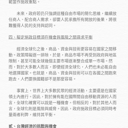
範當作施政重點。
未來，政府若仍只強調這種自由市場的簡化思維，繼續放
任商人、配合商人需求，卻要人民承擔所有開放的後果，將很
難獲得人民的支持與認同。
四、擬定施政目標須在機會與風險之間尋求平衡
經濟全球化之後，商品、資金與技術更容易在國家之間移
動。政策障礙逐一排除，於是，商品市場不再受到政府與地區
限制，甚至可能全球幾個主要市場逐漸整合成單一市場。然
而，對於大多數人而言，即便經濟全球化，人們也未必能自由
地選擇國家。也就是，商品、資金與技術可以在各國之間跑來
跑去，人們要換國籍卻不是那麼容易。
事實上，世界上大多數民眾的經濟活動，主要還是在國家
領土內進行。因此，對於擁有能在國際間自由移動資源的人而
言，全球化確實可以說是一種機會。但相反的，對於其他人而
言，全球化則是風險與威脅。因此，政府施政目標必須同時考
量兩者利弊，維持其平衡。
貳、台灣經濟的挑戰與機會