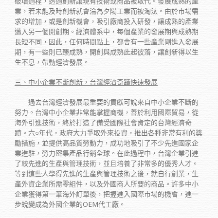
破壞過程，透過創新讓現有技術或商品被取代。發展成熟的產
業，若未能及時創新就會淪為夕陽工業而被淘汰。由於市場需
求的增加，或是創新機會，吸引廠商投入研發，讓成熟的產業
邁入另一個開創期。經濟體系中，每個產業的發展期與成熟期
長短不同，因此，任何時間點上，都會有一些產業剛進入發展
期，有一些則已臻成熟，開創與成熟此起彼落，讓創新得以生
生不息，帶動經濟發展。
三、中小企業不斷創新，台灣經濟奇蹟快速發展
過去台灣經濟發展最重要的貢獻可說來自中小企業不斷的
努力。台灣中小企業非常能掌握商機，善於利用國際貿易，從
海外引進技術，終於打造了備受國際社會肯定的台灣經濟奇
蹟。六○年代，政府大力爭取外來投資，推出各種非常有利的獎
勵措施，並提供高品質勞動力，成功地吸引了不少先進國家企
業進駐，勞力密集產品行銷全球。在此過程中，台灣企業引進
了較先進的生產與管理技術，並且培養了非常多的優秀人才。
等到這些人學得先進的生產與管理技術之後，就自行創業，生
產外資企業所需零組件，以及外國商人所要的商品。許多中小
企業獲得第一筆海外訂單後，把握進入國際市場的機會，進一
步蛻變成為外國企業的OEM代工廠。