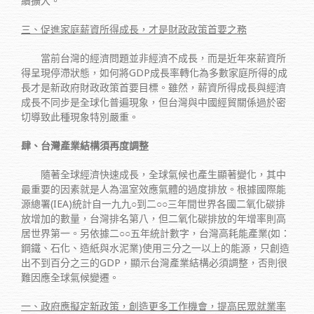
續擴大。
三、促進家庭薪資所得成長，才是財政政策首要之務
當前台灣的經濟問題並非經濟不成長，而是近年來薪資所
得呈現停滯狀態，如何將GDP成長率轉化為多數家庭所得的成
長才是新政府財政政策首要目標。雖然，薪資所得成長與經濟
成長不同步是全球化普遍現象，但台灣與中國經貿關係過於密
切導致此種現象特別嚴重。
肆、台灣產業結構須再度調整
隨著全球經濟快速成長，全球氣候也產生顯著變化，其中
最重要的因素就是人為溫室效應氣體的過度排放。根據國際能
源總署(IEA)統計自一九九○到二○○三年間世界各國二氧化碳排
放增加的數量，台灣排名第八，但二氧化碳排放的年增率則高
居世界第一。另依據二○○五年統計數字，台灣高耗能產業(如：
鋼鐵、石化、造紙與水泥業)使用三分之一以上的能源，只創造
出不到百分之三的GDP，顯示台灣產業結構必須調整，否則很
難因應全球氣候變遷。
一、政府應擬定新政策，創造更多工作機會，提高民眾就業率