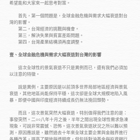
希望能和大家來一起思考對策。
首先，第一個問題是，全球金融危機與需求大幅衰退對台
灣的影響。
第二，台灣經濟的挑戰與機會。
第三，解決失業與貧富差距問題。
第四，台灣產業結構須再度調整。
壹、全球金融危機與需求大幅衰退對台灣的影響
這次全球性的景氣衰退不只是異例而已，還有我們必須加
以注意的特徵。
說是異例，主要原因是以前頂多世界局部地區經濟與景氣
衰退，其他地區尚能保持平穩，這次卻是全球大規模地陷入風
暴，即便中國與印度經濟持續成長仍無法挽回頹勢。
而且，這次景氣突然大幅衰退，特別值得我們注意的是：
事發突然。二○○八年十月之後，半年之間出現全球性需求急凍
現象，可說非常震憾、恐怖。這次景氣衰退狀況之所以難以預
測，原因應該是，雖然過去十年來全球主要企業與金融界進行
各種改革，提高了開放與透明度，但包括對沖基金與投資銀行