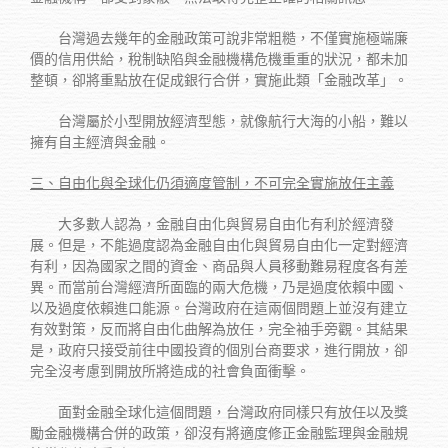
台灣過去幾年的金融政策可說非常粗糙，不僅實施極端廉
價的信用供給，稅制缺陷與金融機構危機重重的狀況，都未加
整頓，卻將重點放在促成銀行合併，實施此類「金融改革」。
台灣屬於小型開放經濟型態，就像航行大海的小船，難以
擁有自主經濟與金融。
三、自由化與全球化仍須適度管制，不可完全實施放任主義
大多數人認為，金融自由化與貿易自由化有利於經濟發
展。但是，不能過度認為金融自由化與貿易自由化一定對經濟
有利，因為國家之間的資金、商品與人員移動難易程度各有差
異。而當前台灣經濟所面臨的兩大危機，乃是過度依賴中國、
以及過度依賴進口能源。台灣政府在這兩個問題上並沒有建立
有效對策，反而將自由化曲解為放任，完全袖手旁觀。其結果
是，政府只接受前往中國投資的個別台商要求，進行開放，卻
完全沒考慮到開放所將造成的社會負面衝擊。
面對金融全球化這個問題，台灣政府同樣只有放任以及獎
勵金融機構合併的政策，卻沒有將適度修正金融監理與金融規