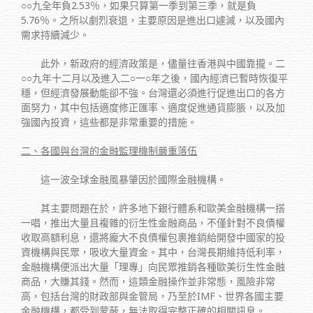
○○九全年負2.53％，如果只算第一季到第三季，就是負
5.76％。之所以劇烈衰退，主要原因是進出口遽減，以及國內
需求持續減少。
此外，新政府的經濟政策是，儘量往香港與中國靠攏。二
○○九年十二月以及進入二○一○年之後，國內經濟已暫時恢復平
穩，但經濟發展動能卻不強。台灣還必須進行促進出口的各方
面努力，其中包括適度修正匯率、適度促進通貨膨脹，以及加
強國內投資，這些都是非常重要的措施。
二、各國與台灣的金融監理機制嚴重落伍
這一波全球金融風暴肇因於國際金融機構。
其主要問題在於，許多地下銀行體系和歐美金融機構一搭
一唱，推出大量且複雜的衍生性金融商品，不僅針對不良債權
收取高額利息，還將龐大不良債權包裹推銷給開發中國家的投
資機構與民眾，吸收大量資金。其中，台灣長期維持低利率，
金融機構便派出大量「理專」向民眾推銷各種歐美衍生性金融
商品，大賺其錢。然而，這類金融操作並非常態，風險非常
高，包括台灣的財政部與金管局，乃至於IMF、世界各國主要
金融機構，都受到蒙蔽，無法取得完整正確的相關訊息。