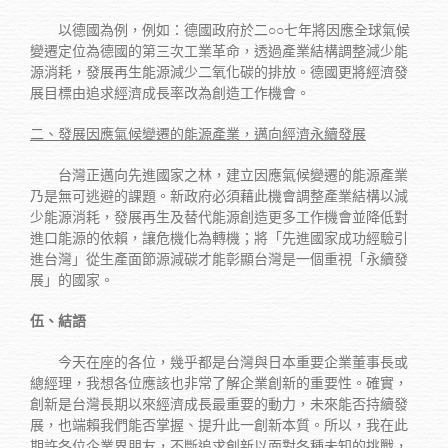
以德國為例，例如：德國政府於二○○七年將因應全球氣候
變遷定位為德國的第三次工業革命，透過產業結構調整減少能
源消耗，發展再生能源減少二氧化碳的排放。德國更將經濟發
展目標由追求經濟成長率改為創造工作機會。
二、發展因應氣候變遷的能源產業，邁向經濟永續發展
台灣正邁向先進國家之林，建立因應氣候變遷的能源產業
乃是無可逃避的課題。新政府必須藉此機會調整產業結構以減
少能源消耗，發展再生及替代能源創造更多工作機會並降低對
進口能源的依賴，讓危機化為轉機；將「先進國家成功經驗引
進台灣」從生產面節源減碳才能彰顯台灣是一個重視「永續發
展」的國家。
伍、結語
今天在座的各位，幾乎都是台灣與日本重要企業董事長或
總經理，我想各位應該也非常了解企業創新的重要性。確實，
創新是台灣長期以來經濟成長最重要的動力，未來能否持續發
展，也端賴我們能否掌握、提升此一創新本質。所以，我在此
期許各位企業界朋友，不斷追求創新以面對各種未知的挑戰，