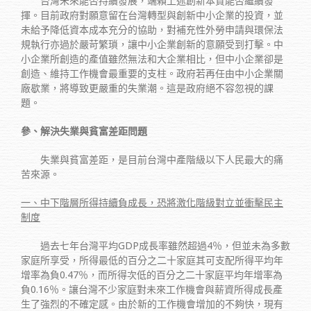
台灣未來能否持續發展，端賴上述創新本質能否繼續發
揮。目前政府對願意留在台灣轉型與創新中小企業的投資，並
未給予降低資本成本充分的協助，對補充性外勞申請與環保法
規執行亦過於嚴苛繁瑣，讓中小企業創新的意願受到打擊。中
小企業所創造的產值雖然無法和大企業相比，但中小企業卻是
創造、維持工作機會最重要的支柱。政府若再任由中小企業關
廠歇業，將導致更嚴重的失業潮。這是政府絕不容忽視的課
題。
參、解決失業與貧富差距問題
失業與貧富差距，是目前台灣中產階級以下人民最大的痛
苦來源。
一、中下階層所得持續負成長，恐將激化階級對立並衝擊民主
制度
過去七年台灣平均GDP成長率雖然超過4％，但並未為多數
家庭所享受，所得最低的百分之二十家庭其可支配所得平均年
增率為負0.47％，而所得次低的百分之二十家庭平均年增率為
負0.16％。讓台灣不少家庭對未來工作機會與薪資所得成長產
生了強烈的不確定感。由於新的工作機會增加的不夠快，現有