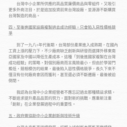
台灣中小企業所供應的高品質廉價商品與零組件，又吸引
更多外商注目，於是追加投資前來台灣設廠，並源源不斷購買
台灣製造的商品。
四、至後進國家設廠複製過去成功經驗，只會陷入惡性價格競
爭
到了一九八○年代後期，台灣部份產業進入成熟期，在國內
工資上漲的壓力下，不少廠商缺乏創新與研發而選擇外移東南
亞國家及中國以降低生產成本。這種「到後進國家複製在台灣
成功經驗」的策略，對個別廠商而言風險最小，但由於學習門
檻低，競相模仿的結果，最後陷入惡性價格競爭，長久下來不
僅沒有任何廠商會因而獲利，甚至還必須不斷遷廠，最後被迫
倒閉。
我認為台灣中小企業經營者不應忘記過去那種精益求精，
不斷追求提升產品品質的努力，面對新的挑戰，應重新注重
「創新」在企業發展過程中的重要性。
五、政府需協助中小企業創新與技術升級