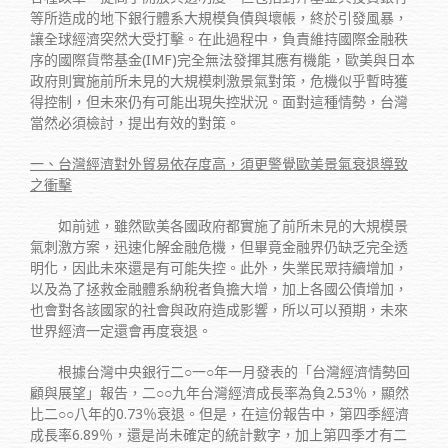
等所造成的地下銀行體系大規模負債與壞帳，終於引發風暴，
讓全球經濟突然大受打擊。在此過程中，負責維持國際金融秩
序的國際貨幣基金(IMF)完全無法發揮其應有機能，歐美與日本
政府則實施前所未見的大規模刺激景氣對策，危機似乎暫時獲
得控制，但未來仍有可能出現失控狀況。面對這種情勢，台灣
當然必須檢討，提出有效的對策。
一、台灣經濟對外貿易依存度高，須更警覺歐美景氣衰退導致
之衝擊
如前述，雖然歐美各國政府都實施了前所未見的大規模景
氣刺激方案，迅速化解金融危機，但畢竟金融界仍缺乏完全透
明化，因此未來還是有可能失控。此外，失業民眾持續增加，
以及為了拯救金融體系納稅者負擔大增，加上各國公債增加，
也會對各該國家的社會與政府造成影響，所以可以預期，未來
世界經濟一定還會再度衰退。
根據台灣中央銀行二○一○年一月發表的「台灣經濟情勢回
顧與展望」報告，二○○九年台灣經濟成長率為負2.53％，顯然
比二○○八年的0.73％衰退。但是，在這份報告中，第四季經濟
成長率6.89％，還是尚未確定的統計數字，加上第四季才有二