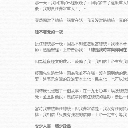
那一天，我回到家已經很晚了，國家發生了這麼重大
後，我的責任非常重大！」。
突然間當了總統，講實在話，我又沒當過總統，真的
睡不著覺的一夜
接任總統那一晚，因為不知道怎麼當總統，我睡不著
節，透過聖經，上帝告訴我：「
總是我時常與你同在
因為這段經文的啟示，鼓勵了我，我相信上帝會與我
經國先生過世時，因為我並不在場，沒有聽到他的遺
要，這表示台灣的政治要本土化、民主化；也可以說
同時我也想起了一個故事，在一九七〇年，埃及總統
覺，並且對他說，應該拿掉前任總統的陰影，走出一
當時我雖然繼任總統，但我非常清楚，我沒有任何資
禱，我相信「只要有強烈的信仰，上帝一定會引導我
安定人事 穩定政局