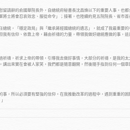
慰留請辭的俞國華院長外，自總統府秘書長沈昌煥以下的重要人事，也都
軍將士將會忍哀效忠、服從命令」；接著，也陸續約見五院院長、省市首
任總統，「穩定政局」與「繼承蔣經國總統的遺志」，就成了我最重要的
但我有信仰、依靠上帝，藉由祈禱的力量，帶領我做好總統應做的事，這
過祈禱，祈求上帝的帶領，引導我去做好事情，大部分的祈禱，是我的太
，講出來實在會被人家笑，我們都是隨意翻開，然後隨手指到任何一個章
的事，所以必須要有堅強的信仰。在我推動改革的過程中，遇到重重的困
。」