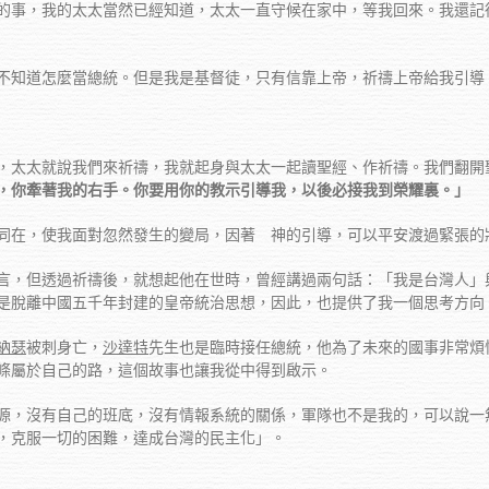
的事，我的太太當然已經知道，太太一直守候在家中，等我回來。我還記
不知道怎麼當總統。但是我是基督徒，只有信靠上帝，祈禱上帝給我引導
，太太就說我們來祈禱，我就起身與太太一起讀聖經、作祈禱。我們翻開
，你牽著我的右手。你要用你的教示引導我，以後必接我到榮耀裏。」
同在，使我面對忽然發生的變局，因著 神的引導，可以平安渡過緊張的
言，但透過祈禱後，就想起他在世時，曾經講過兩句話：「我是台灣人」
是脫離中國五千年封建的皇帝統治思想，因此，也提供了我一個思考方向
納瑟
被刺身亡，
沙達特
先生也是臨時接任總統，他為了未來的國事非常煩
條屬於自己的路，這個故事也讓我從中得到啟示。
源，沒有自己的班底，沒有情報系統的關係，軍隊也不是我的，可以說一
，克服一切的困難，達成台灣的民主化」。