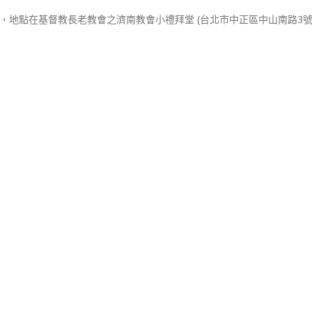
00舉辦，地點在基督教長老教會之濟南教會小禮拜堂 (台北市中正區中山南