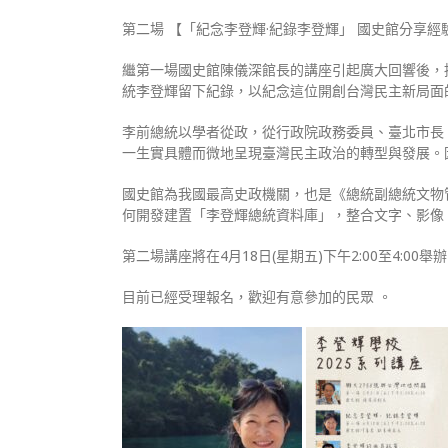
第二場 【「紀念李登輝·紀錄李登輝」 國史館分享經
繼第一場國史館陳儀深館長的講座引起廣大回響後，
統李登輝留下紀錄，以紀念這位開創台灣民主新局面
李前總統以學者從政，從行政院政務委員、臺北市長、
一生實具體而微地呈現臺灣民主政治的轉型與發展。
國史館為我國最高史政機關，也是《總統副總統文物
何開發建置「李登輝總統資料庫」，整合文字、影像
第二場講座將在4月18日(星期五)下午2:00至4:0
目前已經受理報名，歡迎有意參加的民眾 。