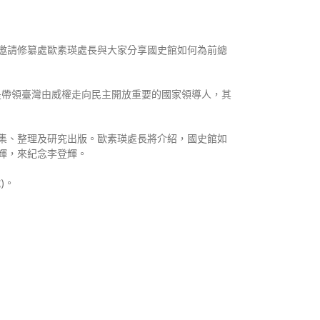
邀請修纂處歐素瑛處長與大家分享國史館如何為前總
是帶領臺灣由威權走向民主開放重要的國家領導人，其
集、整理及研究出版。歐素瑛處長將介紹，國史館如
輝，來紀念李登輝。
)。