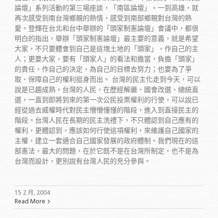
論壇」系列活動的第三場座談，「南區論壇」。一到高雄，就
再次感受到南台灣鄉親的熱情，感受到南部鄉親對台灣的熱
愛。登輝在台北和台中舉辦的「頭家制憲論壇」會議中，都很
明白的指出，舉辦「頭家制憲論壇」最主要的意義，就是希望
大家，不只要體會到自己是這塊土地的「頭家」，作自己的主
人；更要大家，要有「頭家人」的看法和擔當，負擔「頭家」
的責任，作自己的決定，為自己的目標去努力；也要為了爭
取、保障自己的權利挺身而出。 台灣的民主化走到今天，可以
說是已趨成熟。台灣的人民，在歷經解嚴、國會改選、總統直
選，一直到即將到來的第一次公民投票權利的行使，可以說已
經從過去威權時代對民主懵懵懂懂的階段，進入到直接民主的
階段。台灣人民在長期的民主洗禮下，不只體認到自己應有的
權利，更體認到，應該如何行使這項權利，來維護自己國家的
主權，建立一套適合自己國家發展的政府體制。我們現在的這
部憲法，最大的問題，在於它既不是在台灣所制定，也不是為
台灣而設計，更別說有台灣人民的充分參與。
15 2 月, 2004
Read More