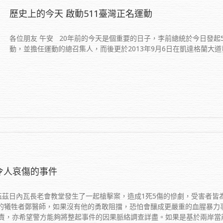
歷史上的今天 啟動511臺灣正名運動
各位朋友 午安 20年前的今天是個重要的日子，李前總統於今日發起
動，並擔任運動的總召集人，而後更於2013年9月6日在凱達格蘭大道發
起令人哀傷的事件
納伍茲日內瓦長老會教堂發生了一起槍擊案，造成1死5傷的慘劇，受害者
的犧牲者鄭醫師，如果沒有他的勇敢阻擋，恐怕會釀成更嚴重的血腥暴力
責，亦希望警方能夠將整起事件的因果脈絡調查詳盡。如果是基於兩岸當