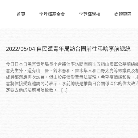
首頁
李登輝基金會
李登輝學校
媒體專區
2022/05/04 自民黨青年局訪台團前往弔唁李前總統
今日日本自民黨青年局長小倉將信率訪問團前往五指山國軍公墓前總
倉先生外，還有山口晉、鈴木憲和、鈴木隼人和西野太亮等眾議員及
成員都還想再次訪台，但由於疫情影響無法實現，希望疫情緩和後，
倉將信接受媒體訪問時表示，李前總統是推動日台關係深化的偉大政
定要去他的墳前弔唁致敬。 […]