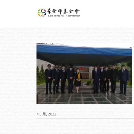
局訪台團前往弔唁李前
4 5 月, 2022