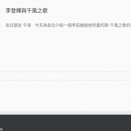
李登輝與千風之歌
各位朋友 午安 今天為各位介紹一個李前總統他所愛的歌-千風之歌的故事
們