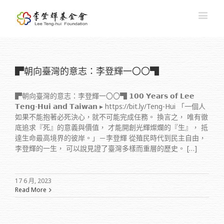
▛朝向臺灣的意志：李登輝一〇〇▜
▛朝向臺灣的意志：李登輝一〇〇▜ 𝟭𝟬𝟬 𝗬𝗲𝗮𝗿𝘀 𝗼𝗳 𝗟𝗲𝗲
𝗧𝗲𝗻𝗴-𝗛𝘂𝗶 𝗮𝗻𝗱 𝗧𝗮𝗶𝘄𝗮𝗻 ▸ https://bit.ly/Teng-Hui 「一個人
如果不能抱著必死決心，就不可能完成任務。 換言之， 唯有徹
底追求『死』的意義與價值， 才能開創光輝燦爛的『生』， 抵
達生命最高境界的彼岸。」－李登輝 從殖民時代到民主自由，
李登輝的一生， 可以說見證了臺灣多樣而重層的歷史。 […]
17 6 月, 2023
Read More