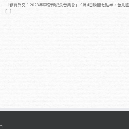
「務實外交：2023年李登輝紀念音樂會」 9月4日晚間七點半，台北國
[…]
們