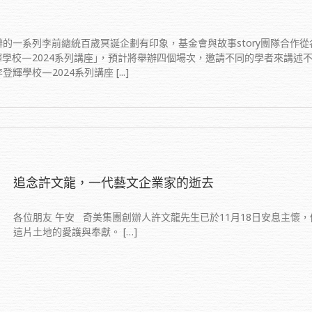
辦的一系列李前總統百歲冥誕企劃有印象，基金會與故事story團隊合作
學校—2024系列講座｣，預計將舉辦四個場次，邀請不同的學者來講述
校—2024系列講座 [...]
追念許文龍，一代藝文企業家的逝去
各位朋友 午安 奇美集團創辦人許文龍先生已於11月18日安息主懷
這片土地的愛護與奉獻。 […]