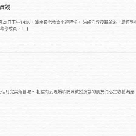
實踐
29日下午14:00，濟南長老教會小禮拜堂。 洪紹洋教授將帶來「農經
員， [...]
個月完美落幕囉。 相信有到現場聆聽陳教授演講的朋友們必定收穫滿滿。 如