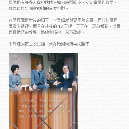
周圍仍有許多人虎視眈眈。如何站穩腳步、安定臺灣的政局，
成為這位新國家領袖的首要挑戰。
在蔣經國逝世後的隔天，李登輝就與妻子曾文惠一同前往蔣經
國靈堂祭拜。而且在往後的 13 天裡，天天在上班前報到，以表
達遵循蔣的教導、路線與精神，永不改變。
李登輝的第二次試煉，就在暗潮洶湧中來臨了⋯⋯