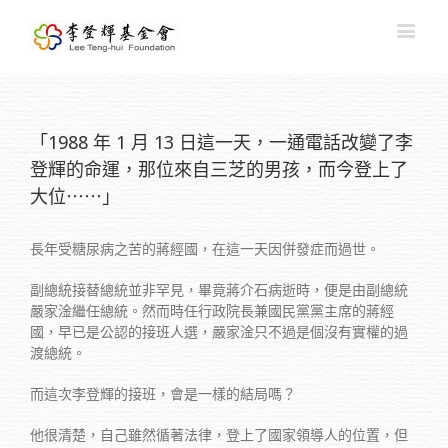
「1988 年 1 月 13 日這一天，一通電話改變了李
登輝的命運，那位來自三芝的男孩，而今登上了
大位⋯⋯」
長年受糖尿病之苦的蔣經國，在這一天因併發症而過世。
副總統接替總統並非罕見，畢竟蔣介石病逝時，便是由副總統
嚴家淦繼任總統。然而時任行政院長兼國民黨黨主席的蔣經
國，早已是公認的接班人選，嚴家淦只不過是個沒有實權的過
渡總統。
而這次李登輝的接班，會是一樣的結局嗎？
他很清楚，自己雖然循著法律，登上了國家領導人的位置，但