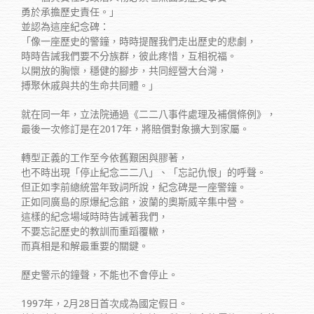
勇於承擔歷史責任。」
並認為這座紀念碑：
「像一座歷史的警鐘，時時提醒我們走出歷史的悲劇，
時時告誡我們要不分族群，彼此疼惜，互相祝福。
以開放的胸懷，穩健的腳步，共同經營大台灣，
搏聚休戚與共的生命共同體。」
就在同一年，立法院通過《二二八事件處理及補償條例》，
最後一次修訂是在2017年，將賠償對象擴大到家屬。
轉型正義的工作至今依舊艱困與膠著，
也不時出現「停止紀念二二八」、「忘記仇恨」的呼聲。
但正如李前總統當年致詞所說，紀念碑是一座警鐘。
正如同廣島的原爆紀念館，波蘭的奧斯威辛集中營。
這樣的紀念場域時時告誡著我們，
不要忘記歷史的教訓而重蹈覆轍，
而真相是和解最重要的關鍵。
歷史警示的鐘聲，不能也不會停止。
1997年，2月28日首次成為國定假日。