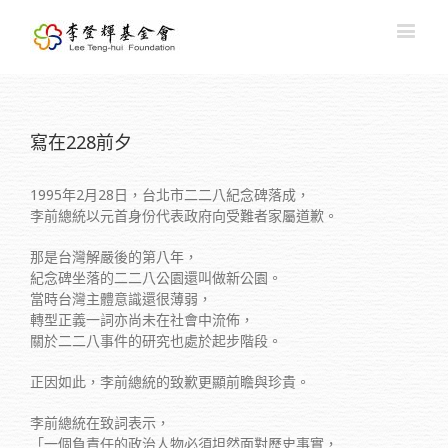
寫在228前夕
1995年2月28日，台北市二二八紀念碑落成，
李前總統以元首身份代表政府向受難者家屬道歉。
那是台灣解嚴後的第八年，
紀念碑坐落的二二八公園還叫做新公園。
當時台灣主體意識還很薄弱，
轉型正義一詞亦尚未在社會中流佈，
關於二二八事件的研究也處於起步階段。
正因如此，李前總統的致歉更顯前瞻與珍貴。
李前總統在致詞表示，
「一個負責任的政治人物必須坦然面對歷史事實，