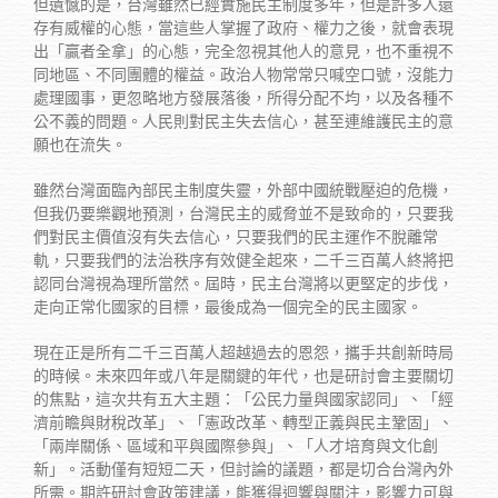
但遺憾的是，台灣雖然已經實施民主制度多年，但是許多人還
存有威權的心態，當這些人掌握了政府、權力之後，就會表現
出「贏者全拿」的心態，完全忽視其他人的意見，也不重視不
同地區、不同團體的權益。政治人物常常只喊空口號，沒能力
處理國事，更忽略地方發展落後，所得分配不均，以及各種不
公不義的問題。人民則對民主失去信心，甚至連維護民主的意
願也在流失。
雖然台灣面臨內部民主制度失靈，外部中國統戰壓迫的危機，
但我仍要樂觀地預測，台灣民主的威脅並不是致命的，只要我
們對民主價值沒有失去信心，只要我們的民主運作不脫離常
軌，只要我們的法治秩序有效健全起來，二千三百萬人終將把
認同台灣視為理所當然。屆時，民主台灣將以更堅定的步伐，
走向正常化國家的目標，最後成為一個完全的民主國家。
現在正是所有二千三百萬人超越過去的恩怨，攜手共創新時局
的時候。未來四年或八年是關鍵的年代，也是研討會主要關切
的焦點，這次共有五大主題：「公民力量與國家認同」、「經
濟前瞻與財稅改革」、「憲政改革、轉型正義與民主鞏固」、
「兩岸關係、區域和平與國際參與」、「人才培育與文化創
新」。活動僅有短短二天，但討論的議題，都是切合台灣內外
所需。期許研討會政策建議，能獲得迴響與關注，影響力可與