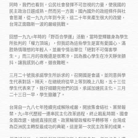
同時，我們也看到，公民社會發揮不可忽視的力量，使我國的
民主政治日趨成熟。然而另一方面，國內國外的政經條件與社
會思潮，從一九九六年到今天，這二十年來產生很大的改變，
台灣正面臨新一波的嚴峻挑戰。
回想一九九○年時的「野百合學運」活動，當時登輝雖身為學生
所批判的「權力頂端」，但我認為這些學生是富有愛國心、滿
腔熱情理想的年輕人，並嚴令情治單位「絕對不可傷害學
生。」而三月的夜晚還是很寒冷，因為擔心學生在冷天靜坐顫
抖，讓我感到心疼，徹夜難眠。
三月二十號我承諾學生所訴求的，召開國是會議，並同意與學
生代表對話。隔天，在總統府從早上等到晚上八點，五十三位
學生代表來了，我仔細聽完他們的話，承諾加速民主化。三月
二十三日一早，學生撤離了。
台灣自一九八七年陸續完成解除戒嚴，開放集會結社、黨禁報
禁，九○年代歷經一連串民主化改革過程，終止戡亂時期、國會
全面改選、總統直接民選、政黨輪替政權和平轉移等，台灣成
為亞洲民主轉型最成功的典範，這是第一次民主改革的成果。