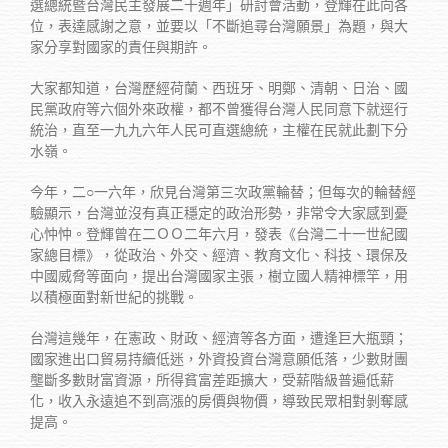
選總統暨台灣民主發展二十週年」研討會活動，登輝在此向各
位，表達感謝之意，並要以「不斷追尋台灣願景」為題，與大
家分享對國家的責任與期許。
大家都知道，台灣歷經荷蘭、西班牙、明鄭、清朝、日治、國
民黨政府等六個外來政權，都不曾獲得台灣人民同意下就逕行
統治，直至一九九六年人民可直選總統，主權在民就此劃下分
水嶺。
今年，二○一六年，欣見台灣第三次政黨輪替；但每次的輪替經
驗顯示，台灣並沒有真正穩定的政治形勢，非常令大家感到憂
心忡忡。登輝曾在二ＯＯ二年六月，發表《台灣二十一世紀國
家總目標》，從政治、外交、經濟、教育文化、科技、環保及
中國威脅等面向，提出台灣國家主張，樹立國人精神標竿，用
以積極面對新世紀的挑戰。
台灣這幾年，在憲政、財政、經濟等各方面，遭逢巨大瓶頸；
國家進出口貿易持續低迷，外資投資台灣意願低落，少數財團
壟斷多數財富資源，所得貧富差距擴大，受薪階級普遍低薪
化，收入永遠追不到高漲的房價與物價，導致民眾相對剝奪感
提高。